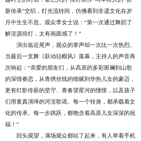
新传承”交织，灯光流转间，仿佛看到非遗文化在岁
月中生生不息。观众李女士说：“第一次通过舞蹈了
解湟源排灯，太有画面感了！”
演出临近尾声，观众的掌声却一次比一次热烈。
当最后一支舞《跃动毡帽风》落幕，主持人的声音再
次响起：“亲爱的朋友们，从高原的多彩斑斓到山歌
的深情眷恋，从青绣丝线的细腻到华热儿女的豪迈，
更有灯影传薪的坚守、青春望星河的憧憬，以及孩子
们用童真演绎的河湟歌谣。每一个转身，都承载着文
化的传承。每一步跳跃，都饱含着高原儿女深深的祝
福！”
回头观望，满场观众都站了起来，有人举着手机