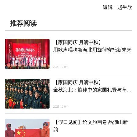
编辑：赵生欣
推荐阅读
【家国同庆 月满中秋】
用歌声唱响新海北用旋律寄托新未来
2025-10-04
【家国同庆 月满中秋】
金秋海北：旋律中的家国礼赞与草原
情长
——青海海北州“喜迎国庆·律动海
2025-10-04
北”经典原创歌曲展播侧记
【假日见闻】绘文旅画卷 品湖山新
韵