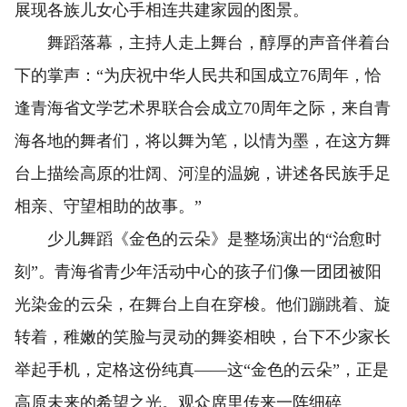
展现各族儿女心手相连共建家园的图景。
舞蹈落幕，主持人走上舞台，醇厚的声音伴着台
下的掌声：“为庆祝中华人民共和国成立76周年，恰
逢青海省文学艺术界联合会成立70周年之际，来自青
海各地的舞者们，将以舞为笔，以情为墨，在这方舞
台上描绘高原的壮阔、河湟的温婉，讲述各民族手足
相亲、守望相助的故事。”
少儿舞蹈《金色的云朵》是整场演出的“治愈时
刻”。青海省青少年活动中心的孩子们像一团团被阳
光染金的云朵，在舞台上自在穿梭。他们蹦跳着、旋
转着，稚嫩的笑脸与灵动的舞姿相映，台下不少家长
举起手机，定格这份纯真——这“金色的云朵”，正是
高原未来的希望之光。观众席里传来一阵细碎