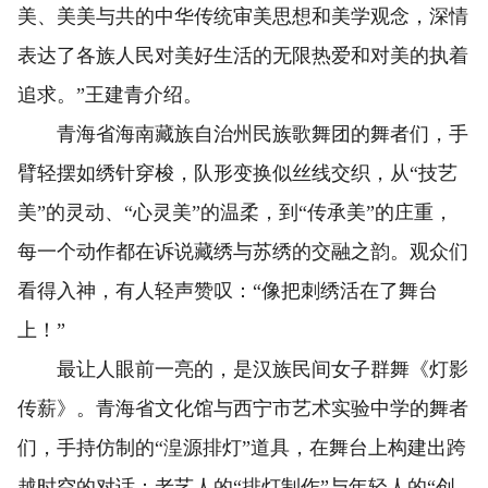
美、美美与共的中华传统审美思想和美学观念，深情
表达了各族人民对美好生活的无限热爱和对美的执着
追求。”王建青介绍。
青海省海南藏族自治州民族歌舞团的舞者们，手
臂轻摆如绣针穿梭，队形变换似丝线交织，从“技艺
美”的灵动、“心灵美”的温柔，到“传承美”的庄重，
每一个动作都在诉说藏绣与苏绣的交融之韵。观众们
看得入神，有人轻声赞叹：“像把刺绣活在了舞台
上！”
最让人眼前一亮的，是汉族民间女子群舞《灯影
传薪》。青海省文化馆与西宁市艺术实验中学的舞者
们，手持仿制的“湟源排灯”道具，在舞台上构建出跨
越时空的对话：老艺人的“排灯制作”与年轻人的“创