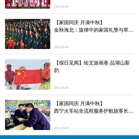
2025-10-04
【家国同庆 月满中秋】
金秋海北：旋律中的家国礼赞与草原
情长
——青海海北州“喜迎国庆·律动海
2025-10-04
北”经典原创歌曲展播侧记
【假日见闻】绘文旅画卷 品湖山新
韵
2025-10-04
【家国同庆 月满中秋】
西宁火车站全流程服务护航旅客长假
出行
2025-10-04