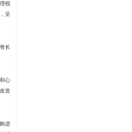
理税
%，呈
增长
和心
施改造
购进