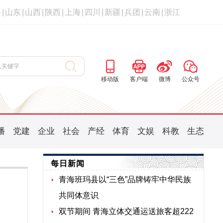
海
|
山东
|
山西
|
陕西
|
上海
|
四川
|
新疆
|
兵团
|
云南
|
浙江
移动版
客户端
微博
公众号
播
党建
企业
社会
产经
体育
文娱
科教
生态
每日新闻
青海班玛县以“三色”品牌铸牢中华民族
共同体意识
双节期间 青海立体交通运送旅客超222