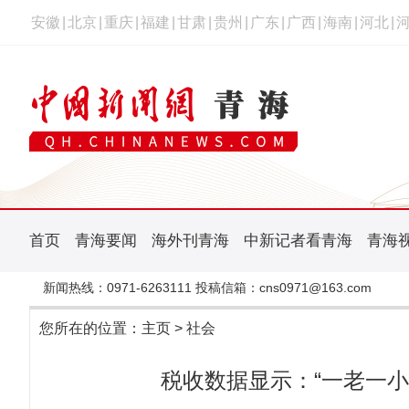
安徽
|
北京
|
重庆
|
福建
|
甘肃
|
贵州
|
广东
|
广西
|
海南
|
河北
|
首页
青海要闻
海外刊青海
中新记者看青海
青海
新闻热线：0971-6263111 投稿信箱：cns0971@163.com
您所在的位置：
主页
>
社会
税收数据显示：“一老一小