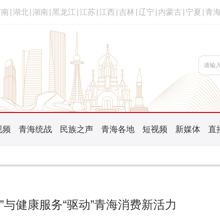
河南
|
湖北
|
湖南
|
黑龙江
|
江苏
|
江西
|
吉林
|
辽宁
|
内蒙古
|
宁夏
|
青
视频
青海统战
民族之声
青海各地
短视频
新媒体
直
”与健康服务“驱动”青海消费新活力