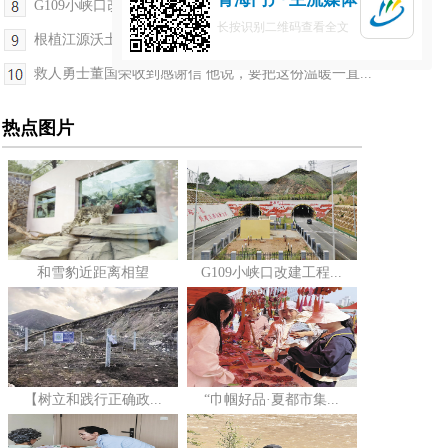
G109小峡口改建工程正式通车 西宁海东“半小时通勤...
长按识别二维码查看全文
根植江源沃土 谱写文艺新篇——第九届青海省文学艺...
救人勇士董国荣收到感谢信 他说，要把这份温暖一直...
热点图片
和雪豹近距离相望
G109小峡口改建工程...
【树立和践行正确政...
“巾帼好品·夏都市集...