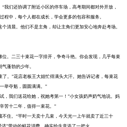
。“我们还协调了附近小区的停车场，高考期间都对外开放，
的过程中，每个人都在成长，学会更多的包容和服务。
个清晨。他们不是主角，却让主角们更加安心地奔赴考场。
位。二三十束花一字排开，争奇斗艳。你会发现，几乎每束
朝气蓬勃的少年。
束了。”花店老板王大姐忙得满头大汗。她告诉记者，每束花
一举夺魁，圆圆满满。”
，我们送花给她，祝她考第一！”小女孩奶声奶气地说。妈
辛苦十二年，值得一束花。”
不住。“平时一天卖十几束，今天光一上午就卖了近三十
经济”带动的鲜花消费，确实给生意添了一把火。