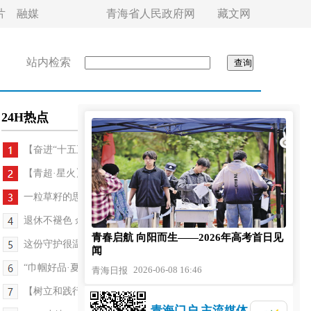
片
融媒
青海省人民政府网
藏文网
站内检索
24H热点
【奋进“十五五”·真抓实干谱新篇】新政松绑赋...
【青超·星火】幕后的“隐形战队”：没有他们 就没...
一粒草籽的思政课
退休不褪色 余热献家乡
青春启航 向阳而生——2026年高考首日见
这份守护很温柔 ——2026年度青海省养老护理员大赛...
闻
“巾帼好品·夏都市集” 端午非遗集活动举办
2026-06-08 16:46
青海日报
【树立和践行正确政绩观】清淤泥、净水源，守好村...
青海门户 主流媒体