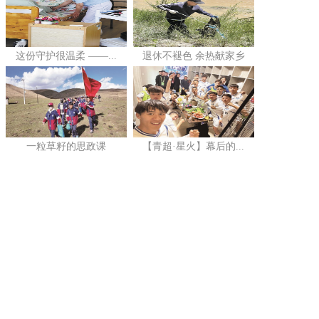
这份守护很温柔 ——...
退休不褪色 余热献家乡
一粒草籽的思政课
【青超·星火】幕后的...