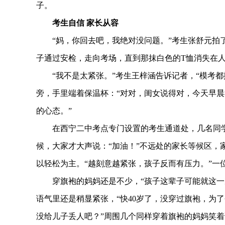
子。
考生自信 家长从容
“妈，你回去吧，我绝对没问题。”考生张舒元拍了
子通过安检，走向考场，直到那抹白色的T恤消失在
“我不是太紧张。”考生王梓涵告诉记者，“模考都
旁，手里端着保温杯：“对对，闺女说得对，今天早
的心态。”
在西宁二中考点专门设置的考生通道处，几名同学
候，大家才大声说：“加油！”不远处的家长等候区，
以轻松为主。“越刻意越紧张，孩子反而有压力。”一
穿旗袍的妈妈还是不少，“孩子这辈子可能就这一次
语气里还是稍显紧张，“快40岁了，没穿过旗袍，为
没给儿子丢人吧？”周围几个同样穿着旗袍的妈妈笑着