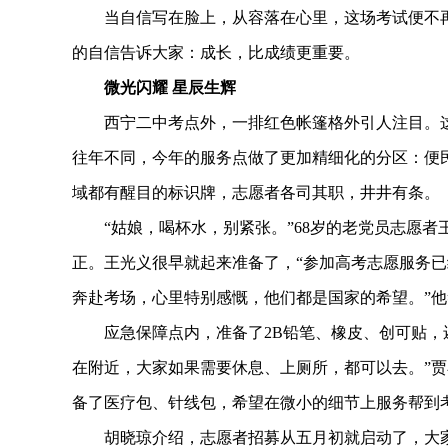
当自信写在脸上，从容落在心里，这场考试便不再是
的自信告诉大家：成长，比成绩更重要。
微光闪耀 星辰生辉
西宁二中考点外，一排红色帐篷格外引人注目。这是
往年不同，今年的服务点做了更加精细化的分区：便
域都有醒目的标识牌，志愿者各司其职，井井有条。
“姑娘，喝杯水，别紧张。”68岁的老党员志愿者
正。王光义很早就起来准备了，“参加高考志愿服务已
奔赴考场，心里特别感慨，他们都是国家的希望。”
应急保障点内，准备了2B铅笔、橡皮、创可贴，还
在附近，大家如果需要休息、上厕所，都可以去。”贾
备了医疗包、针线包，希望在微小的细节上服务帮到
胡晓琼介绍，志愿者招募从五月初就启动了，大家