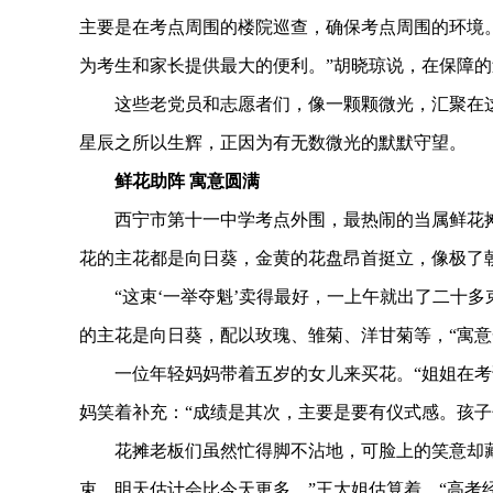
主要是在考点周围的楼院巡查，确保考点周围的环境
为考生和家长提供最大的便利。”胡晓琼说，在保障
这些老党员和志愿者们，像一颗颗微光，汇聚在这
星辰之所以生辉，正因为有无数微光的默默守望。
鲜花助阵 寓意圆满
西宁市第十一中学考点外围，最热闹的当属鲜花摊
花的主花都是向日葵，金黄的花盘昂首挺立，像极了
“这束‘一举夺魁’卖得最好，一上午就出了二十多
的主花是向日葵，配以玫瑰、雏菊、洋甘菊等，“寓意
一位年轻妈妈带着五岁的女儿来买花。“姐姐在考试
妈笑着补充：“成绩是其次，主要是要有仪式感。孩子
花摊老板们虽然忙得脚不沾地，可脸上的笑意却藏
束。明天估计会比今天更多。”王大姐估算着，“高考