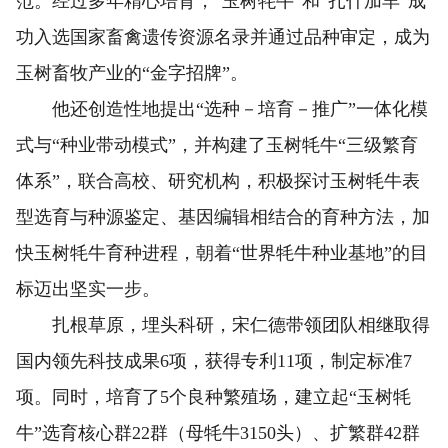
范。经过多年精心培育，“玉树牦牛”和“扎什加羊”成
功入选国家畜禽遗传资源名录并通过品种审定，成为
玉树畜牧产业的“金字招牌”。
他还创造性地提出“选种－培育－推广”一体化模
式与“种业带动模式”，并构建了玉树牦牛“三级繁育
体系”，联合高校、研究机构，积极探讨玉树牦牛表
型选育与种源鉴定、基因编辑相结合的育种方法，加
快玉树牦牛育种进程，朝着“世界牦牛种业基地”的目
标迈出坚实一步。
扎根草原，埋头科研，宋仁德带领团队相继取得
国内领先科技成果6项，获得专利11项，制定标准7
项。同时，培育了5个良种繁殖场，建立起“玉树牦
牛”选育核心群22群（母牦牛3150头）、扩繁群42群