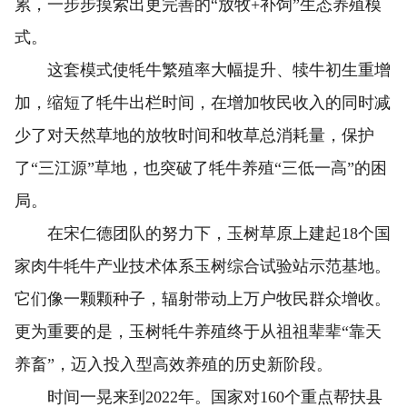
累，一步步摸索出更完善的“放牧+补饲”生态养殖模
式。
这套模式使牦牛繁殖率大幅提升、犊牛初生重增
加，缩短了牦牛出栏时间，在增加牧民收入的同时减
少了对天然草地的放牧时间和牧草总消耗量，保护
了“三江源”草地，也突破了牦牛养殖“三低一高”的困
局。
在宋仁德团队的努力下，玉树草原上建起18个国
家肉牛牦牛产业技术体系玉树综合试验站示范基地。
它们像一颗颗种子，辐射带动上万户牧民群众增收。
更为重要的是，玉树牦牛养殖终于从祖祖辈辈“靠天
养畜”，迈入投入型高效养殖的历史新阶段。
时间一晃来到2022年。国家对160个重点帮扶县