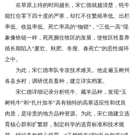
在草原上待的时间越长，宋仁德就越清楚，牦牛
能扛住零下四十度的严寒，却扛不住繁殖率低、出栏
率低、收益率低、死亡率高的“枷锁”，“三低一高”现
象像铁链一样，死死捆住牧区的发展，使牧区牲畜养
殖长期陷入“夏壮、秋肥、冬瘦、春死亡”的恶性循环
之中。
为此，宋仁德率队专攻技术难关。他走遍玉树州
各县乡村，调研优良畜种，建立详实档案。
宋仁德详细记录分析牦牛、藏羊品种，发现“玉
树牦牛”和“扎什加羊”具有独特的高寒适应性和优良
肉质，是珍贵的地方品种资源。为此，宋仁德建立选
育核心群和扩繁群，制定科学的选育标准和技术规