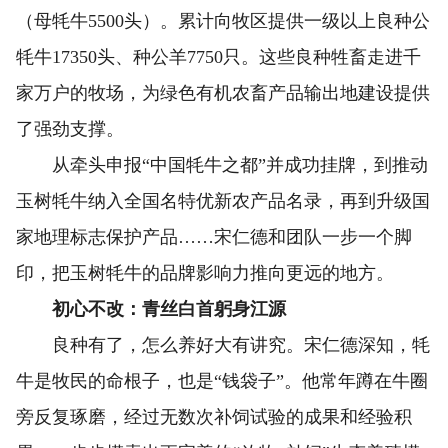
（母牦牛5500头）。累计向牧区提供一级以上良种公
牦牛17350头、种公羊7750只。这些良种牲畜走进千
家万户的牧场，为绿色有机农畜产品输出地建设提供
了强劲支撑。
从牵头申报“中国牦牛之都”并成功挂牌，到推动
玉树牦牛纳入全国名特优新农产品名录，再到升级国
家地理标志保护产品……宋仁德和团队一步一个脚
印，把玉树牦牛的品牌影响力推向更远的地方。
初心不改：青丝白首躬身江源
良种有了，怎么养好大有讲究。宋仁德深知，牦
牛是牧民的命根子，也是“钱袋子”。他常年蹲在牛圈
旁反复琢磨，经过无数次补饲试验的成果和经验积