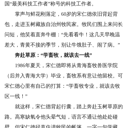
国“最美科技工作者”称号的科技工作者。
掌声与鲜花刚落定，60岁的宋仁德依旧背起背
包，走进玉树藏族自治州牧民家。牧民们围上来问长
问短，他笑着直奔牛棚：“先看看牛！这几天早晚温
差大，青黄不接的季节，别让牛饿肚子、闹了病。”
奔赴草原：“学畜牧，就该去一线”
1986年夏天，宋仁德即将从青海畜牧兽医学院
（后并入青海大学）毕业，畜牧系有意让他留校。可
宋仁德心里有自己的打算：“学畜牧专业，就该去牧
区一线！”
就这样，宋仁德背起行囊，踏上奔赴玉树草原的
路。高寒缺氧令他头晕气短，语言不通让他处处碰
壁。但宋仁德径直住进牧民的帐篷，一字一句学藏