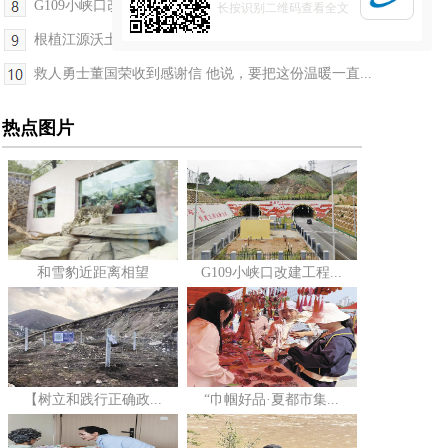
G109小峡口改建工程正式通车 西宁海东“半小时通勤...
长按识别二维码查看全文
根植江源沃土 谱写文艺新篇——第九届青海省文学艺...
救人勇士董国荣收到感谢信 他说，要把这份温暖一直...
热点图片
和雪豹近距离相望
G109小峡口改建工程...
【树立和践行正确政...
“巾帼好品·夏都市集...