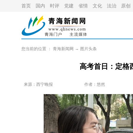
首页
国内
时评
党建
省情
文化
法治
原创
您当前的位置 ：
青海新闻网
→
图片头条
高考首日：定格
来源：西宁晚报
作者：
悠然