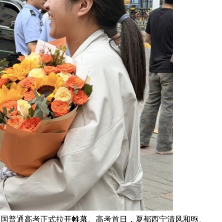
年全国普通高考正式拉开帷幕。高考首日，夏都西宁清风和煦、