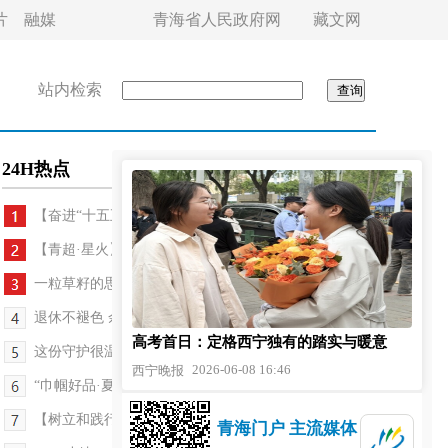
片
融媒
青海省人民政府网
藏文网
站内检索
24H热点
【奋进“十五五”·真抓实干谱新篇】新政松绑赋...
【青超·星火】幕后的“隐形战队”：没有他们 就没...
一粒草籽的思政课
退休不褪色 余热献家乡
高考首日：定格西宁独有的踏实与暖意
这份守护很温柔 ——2026年度青海省养老护理员大赛...
2026-06-08 16:46
西宁晚报
“巾帼好品·夏都市集” 端午非遗集活动举办
【树立和践行正确政绩观】清淤泥、净水源，守好村...
青海门户 主流媒体