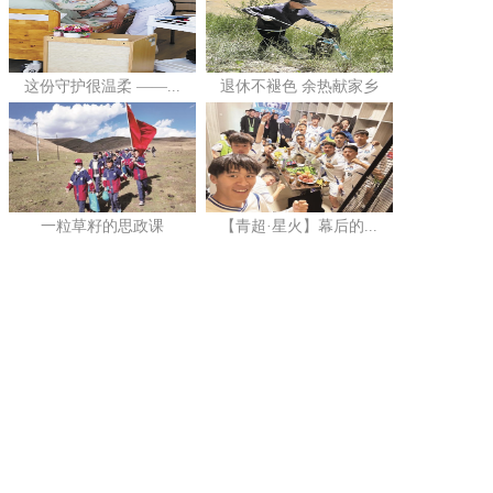
这份守护很温柔 ——...
退休不褪色 余热献家乡
一粒草籽的思政课
【青超·星火】幕后的...