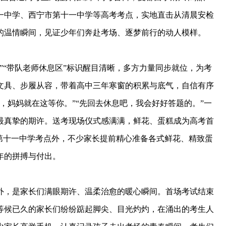
一中学、西宁市第十一中学等高考考点，实地直击从清晨安检
的温情瞬间，见证少年们奔赴考场、逐梦前行的动人模样。
“带队老师休息区”标识醒目清晰，多方力量同步就位，为考
文具、步履从容，带着高中三年寒窗的积累与底气，自信有序
，妈妈就在这等你。”“先回去休息吧，我会好好答题的。”一
最真挚的期许。送考现场仪式感满满，鲜花、蛋糕成为高考首
第十一中学考点外，不少家长提前精心准备各式鲜花、精致蛋
年的拼搏与付出。
，是家长们满眼期许、温柔治愈的暖心瞬间。首场考试结束
等候已久的家长们纷纷踮起脚尖、目光灼灼，在涌出的考生人