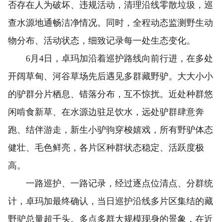
否存在人为破坏、违规活动，清理沿线零散垃圾，巡
查水源地通畅洁净情况。同时，全程动态监测野生动
物分布、活动状态，细致记录每一处生态变化。
6月4日，卓玛加沿着巡护路线向前行进，在多处
开阔草甸、河谷草场先后遇见多群藏野驴。大大小小
的驴群分片栖息、错落分布，互不惊扰。近处种群悠
闲啃食新草、在水源边驻足饮水，远处驴群肆意奔
跑、结伴游走，新生小驴驹穿梭嬉戏，所有野驴体态
健壮、毛色鲜亮，各片区种群状态稳定、活跃度极
高。
一路巡护、一路记录，经过逐点位清点、分群统
计，卓玛加最终确认，当日巡护沿线多片区集结的藏
野驴总量超千头。多点多群大规模现身的景象，在近