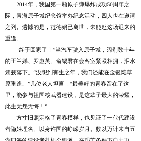
2014年，我国第一颗原子弹爆炸成功50周年之
际，青海原子城纪念馆举办纪念活动，四人也在邀请
之列。遗憾的是，范德娟已离世，未能赴这场迟来的
重逢。
“终于回家了！”当汽车驶入原子城，阔别数十年
的王兰娣、罗惠英、俞锡君在会客室紧紧相拥，泪水
簌簌落下。“没想到有生之年，我们还能在金银滩草
原重逢。”几位老人坦言：“最美好的青春留在了这
里，能参与祖国核武器建设，是这辈子最大的荣耀，
此生无怨无悔！”
方寸旧照定格了青春模样，也见证了一代代建设
者隐姓埋名、以身许国的峥嵘岁月。数以万计来自五
湖四海的建设者扎根金银滩，在艰苦条件下自力更