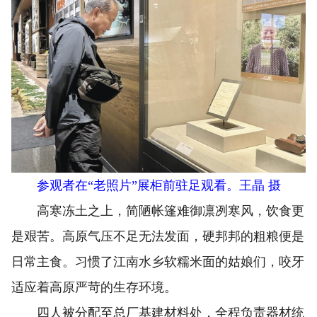
参观者在“老照片”展柜前驻足观看。王晶 摄
高寒冻土之上，简陋帐篷难御凛冽寒风，饮食更
是艰苦。高原气压不足无法发面，硬邦邦的粗粮便是
日常主食。习惯了江南水乡软糯米面的姑娘们，咬牙
适应着高原严苛的生存环境。
四人被分配至总厂基建材料处，全程负责器材统