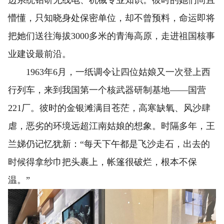
边系统钻研无线电、机械专业知识。彼时的她们尚且
懵懂，只知晓身处保密单位，却不曾预料，命运即将
把她们送往海拔3000多米的青海高原，走进祖国核事
业建设最前沿。
1963年6月，一纸调令让四位姑娘又一次登上西
行列车，来到我国第一个核武器研制基地——国营
221厂。彼时的金银滩满目苍茫，高寒缺氧、风沙肆
虐，恶劣的环境远超江南姑娘的想象。时隔多年，王
兰娣仍记忆犹新：“每天下午都是飞沙走石，出去的
时候得拿纱巾把头裹上，帐篷很破烂，根本不保
温。”