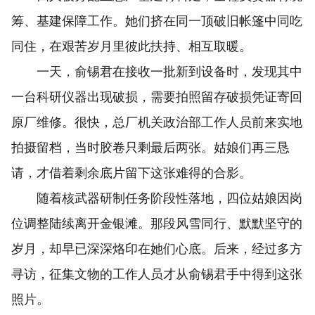
筹、基建保障工作。她们挤在同一顶破旧帐篷中同吃
同住，在艰苦岁月里彼此扶持、相互取暖。
一天，俞锡君在接收一批新到设备时，发现其中
一台科研仪器出现破损，需要拍照留存破损凭证寄回
原厂维修。很快，总厂机关政治部工作人员前来实地
拍摄留档，当时胶卷只剩最后两张。姑娘们再三恳
请，才借着剩余底片留下这张难得的合影。
随着核武器研制任务阶段性落地，四位姑娘因岗
位调整陆续离开金银滩。那段风雪同行、默默坚守的
岁月，却早已深深烙印在她们心底。后来，经过多方
寻访，征集文物的工作人员才从俞锡君手中得到这张
照片。