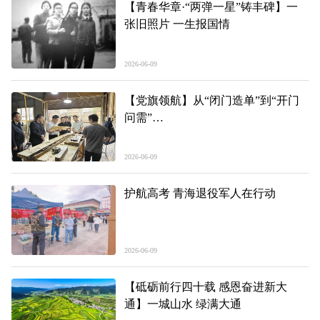
【青春华章·“两弹一星”铸丰碑】一
张旧照片 一生报国情
2026-06-09
【党旗领航】从“闭门造单”到“开门
问需”
——海东市以“集思定单”推动基层党
建提质增效
2026-06-09
护航高考 青海退役军人在行动
2026-06-09
【砥砺前行四十载 感恩奋进新大
通】一城山水 绿满大通