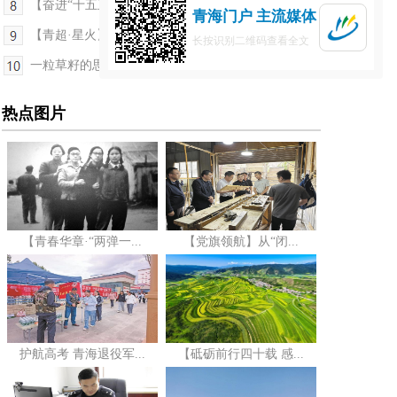
【奋进“十五五”·真抓实干谱新篇】新政松绑赋能 ...
青海门户 主流媒体
【青超·星火】幕后的“隐形战队”：没有他们 就没...
长按识别二维码查看全文
一粒草籽的思政课
热点图片
【青春华章·“两弹一...
【党旗领航】从“闭...
护航高考 青海退役军...
【砥砺前行四十载 感...