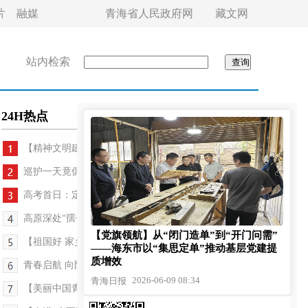
片
融媒
青海省人民政府网
藏文网
站内检索
24H热点
【精神文明建设西宁在行动】葵园有光 雷锋常在
巡护一天竟偶遇千头藏野驴
高考首日：定格西宁独有的踏实与暖意
高原深处“孺子牛”——记“全国最美科技工作者”...
【党旗领航】从“闭门造单”到“开门问需”
【祖国好 家乡美】一碗热乎饭 见证为民心
——海东市以“集思定单”推动基层党建提
质增效
青春启航 向阳而生——2026年高考首日见闻
2026-06-09 08:34
青海日报
【美丽中国青海行】一湖碧波荡漾 两岸生灵欢歌