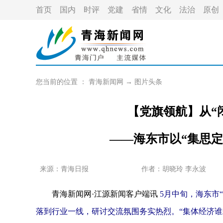
首页
国内
时评
党建
省情
文化
法治
原创
您当前的位置 ：
青海新闻网
→
图片头条
【党旗领航】从“
——海东市以“集思
来源：青海日报
作者：
胡晓玲 李永波
青海新闻网·江源新闻客户端讯
5月中旬，海东市
落到行业一线，研讨交流氛围务实热烈。“集体经济