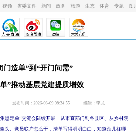
视频
省委文件
新闻
政务
旅游
生态
体育
专题
图
闭门造单”到“开门问需”
定单”推动基层党建提质增效
发布时间：2026-06-09 08:34:55
编辑：李龙
“集思定单”交流会陆续开展，从市直部门到各县区、从乡村院
谁牵头、党员联户怎么干，清单写得明明白白，知道劲儿往哪