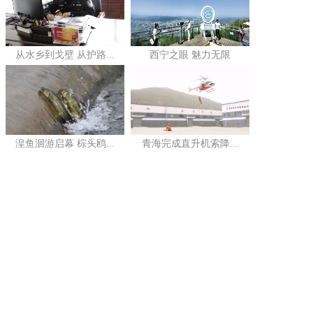
从水乡到戈壁 从护路...
西宁之眼 魅力无限
湟鱼洄游启幕 棕头鸥...
青海完成直升机索降...