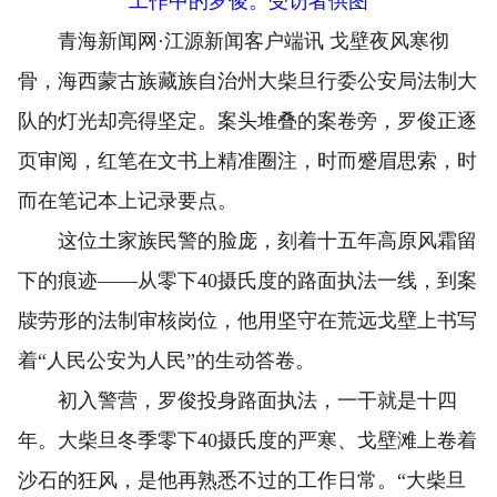
工作中的罗俊。受访者供图
青海新闻网·江源新闻客户端讯 戈壁夜风寒彻
骨，海西蒙古族藏族自治州大柴旦行委公安局法制大
队的灯光却亮得坚定。案头堆叠的案卷旁，罗俊正逐
页审阅，红笔在文书上精准圈注，时而蹙眉思索，时
而在笔记本上记录要点。
这位土家族民警的脸庞，刻着十五年高原风霜留
下的痕迹——从零下40摄氏度的路面执法一线，到案
牍劳形的法制审核岗位，他用坚守在荒远戈壁上书写
着“人民公安为人民”的生动答卷。
初入警营，罗俊投身路面执法，一干就是十四
年。大柴旦冬季零下40摄氏度的严寒、戈壁滩上卷着
沙石的狂风，是他再熟悉不过的工作日常。“大柴旦