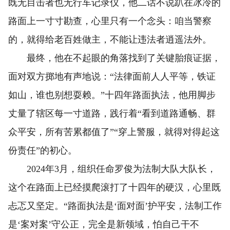
既无目击者也无行车记录仪，他二话不说趴在冰冷的
路面上一寸寸勘查，心里只有一个念头：咱当警察
的，就得给老百姓做主，不能让违法者逍遥法外。
最终，他在不起眼的角落找到了关键胎痕证据，
面对双方掷地有声地说：“法律面前人人平等，铁证
如山，谁也别想耍赖。”十四年路面执法，他用脚步
丈量了辖区每一寸道路，践行着“看到道路通畅、群
众平安，所有苦累都值了”“穿上警服，就得对得起这
份责任”的初心。
2024年3月，组织任命罗俊为法制大队大队长，
这个在路面上已经摸爬滚打了十四年的硬汉，心里既
忐忑又坚定。“路面执法是‘面对面’护平安，法制工作
是‘案对案’守公正，完全是新领域，怕自己干不