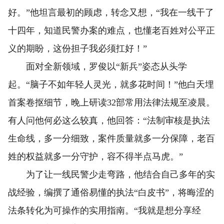
好。”他坦言最初的顾虑，转念又想，“我在一线干了
十四年，知道民警办案的难点，也懂老百姓对公平正
义的期盼，这份担子我必须扛好！”
面对全新领域，罗俊以“新兵”姿态从头学
起。“脑子不如年轻人灵光，就多花时间！”他白天埋
首案卷抠细节，晚上研读32部常用法律法规至凌晨。
有人问他何必这么较真，他回答：“法制审核是执法
生命线，多一分细致，案件质量就多一分保障，老百
姓的权益就多一分守护，容不得半点马虎。”
为了让一线民警少走弯路，他结合自己多年的实
战经验，编撰了通俗易懂的执法“白皮书”，将晦涩的
法条转化为可操作的实用指南。“我就是想分享经