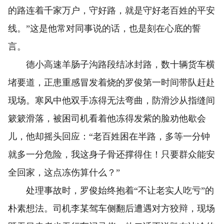
的路连着千家万户，守好路，就是守好老百姓的平安
线。”这是他常对同事说的话，也是刻在心底的誓
言。
德小高速羊肠子沟路段结冰封路，数十辆货车横
堵要道，正患重感冒发着烧的罗俊第一时间带队赶赴
现场。寒风中他双手冻得无法弯曲，防滑沙从指缝间
簌簌滑落，被困司机看着他冻得发紫的脸劝他歇会
儿，他却摇头回应：“老百姓困在半路，多等一分钟
就多一分危险，我这身子骨还撑得住！只要群众能安
全回家，这点冻伤算什么？”
处理事故时，罗俊始终抱着“不让老实人吃亏”的
朴素想法。司机李某驾车侧翻后遭遇对方狡辩，现场