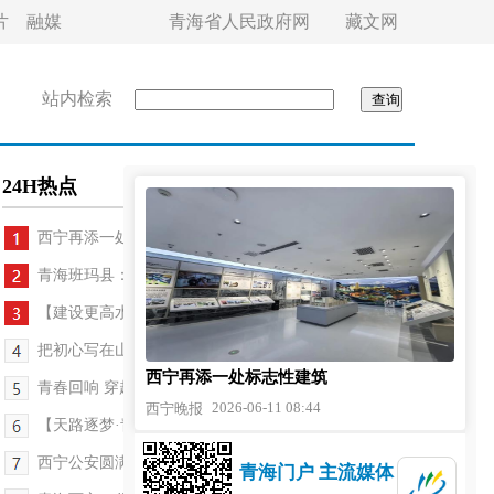
片
融媒
青海省人民政府网
藏文网
站内检索
24H热点
西宁再添一处标志性建筑
青海班玛县：“巡回法庭”让矛盾止于乡野
【建设更高水平平安青海】牧场深处的“枫桥式公安...
把初心写在山乡泥土上
西宁再添一处标志性建筑
青春回响 穿越时空
2026-06-11 08:44
西宁晚报
【天路逐梦·青藏铁路通车20周年纪行】“天路”上，...
西宁公安圆满完成2026年全国普通高考安保工作
青海门户 主流媒体