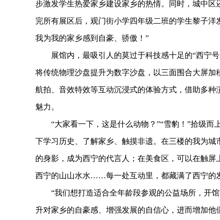
步激发学生热爱家乡建设家乡的热情。同时，城中区还
完所有展区后，观门街小学四年级二班的学生黎子洋
我为我的家乡感到自豪、骄傲！”
展馆内，最吸引人的莫过于科技感十足的“西宁号”
将传统物理沙盘提升为数字沙盘，以三面围合大屏加
航拍、音效特效等互动沉浸式的体验方式，借助多种
魅力。
“大家看一下，这是什么动物？”“雪豹！”拾级而
下学习历史、了解家乡、触摸非遗。在三楼的我为城
的身影，成为西宁的代言人；在美食区，可以在触屏
西宁的山山水水……每一处互动里，都藏满了西宁的
“我们想打造适合全年龄段参观的公益场所，开馆
升对家乡的自豪感、增强发展的自信心，进而增加他