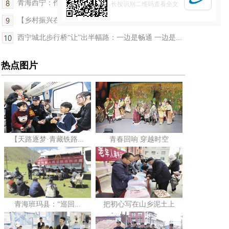
青海西宁：作家进校园点亮学子“文学梦”
长按识别二维码查看全文
【乡村振兴在青海】一枚鲜蛋托起乡村振兴新愿景
西宁城北步行桥“让”出半幅路：一边是畅通 一边是...
热点图片
【天路逐梦·青藏铁路...
青春回响 穿越时空
青海班玛县：“巡回...
把初心写在山乡泥土上