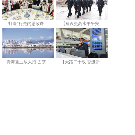
打造“行走的思政课...
【建设更高水平平安...
青海盐业放大招 去茶...
【天路二十载 奋进新...