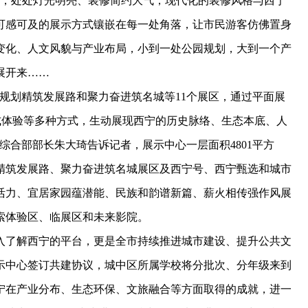
，处处灯光明亮、装修简约大气，现代化的装修风格与西宁
可感可及的展示方式镶嵌在每一处角落，让市民游客仿佛置身
变化、人文风貌与产业布局，小到一处公园规划，大到一个产
展开来……
划精筑发展路和聚力奋进筑名城等11个展区，通过平面展
式体验等多种方式，生动展现西宁的历史脉络、生态本底、人
综合部部长朱大琦告诉记者，展示中心一层面积4801平方
精筑发展路、聚力奋进筑名城展区及西宁号、西宁甄选和城市
汇活力、宜居家园蕴潜能、民族和韵谱新篇、薪火相传强作风展
探索体验区、临展区和未来影院。
了解西宁的平台，更是全市持续推进城市建设、提升公共文
展示中心签订共建协议，城中区所属学校将分批次、分年级来到
宁在产业分布、生态环保、文旅融合等方面取得的成就，进一