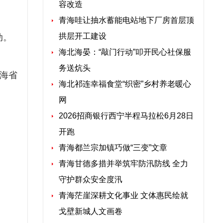
容改造
青海哇让抽水蓄能电站地下厂房首层顶
拱层开工建设
动。
海北海晏：“敲门行动”叩开民心社保服
务送炕头
海省
海北祁连幸福食堂“织密”乡村养老暖心
网
2026招商银行西宁半程马拉松6月28日
开跑
青海都兰宗加镇巧做“三变”文章
青海甘德多措并举筑牢防汛防线 全力
守护群众安全度汛
青海茫崖深耕文化事业 文体惠民绘就
戈壁新城人文画卷