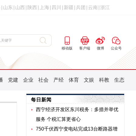
海
|
山东
|
山西
|
陕西
|
上海
|
四川
|
新疆
|
兵团
|
云南
|
浙江
移动版
客户端
微博
公众号
播
党建
企业
社会
产经
体育
文娱
科教
生态
每日新闻
西宁经济开发区东川税务：多措并举优
服务 个税汇算更省心
750千伏西宁变电站完成13台断路器增