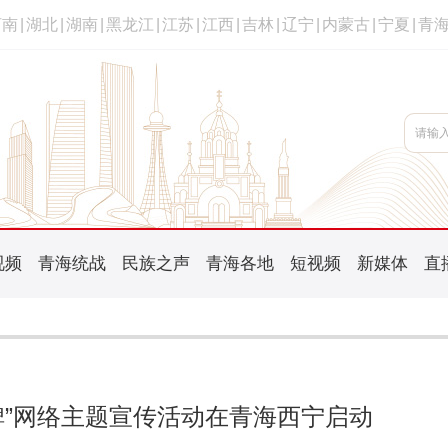
河南
|
湖北
|
湖南
|
黑龙江
|
江苏
|
江西
|
吉林
|
辽宁
|
内蒙古
|
宁夏
|
青
视频
青海统战
民族之声
青海各地
短视频
新媒体
直
丰碑”网络主题宣传活动在青海西宁启动