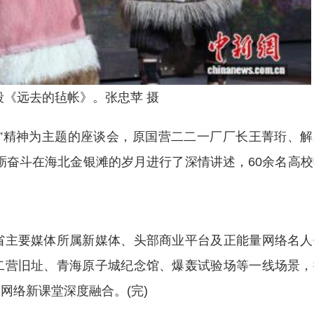
段《远去的毡帐》。张忠苹 摄
精神为主题的座谈会，原国营二二一厂厂长王菁珩、解
砥砺奋斗在海北金银滩的岁月进行了深情讲述，60余名高
主要媒体所属新媒体、头部商业平台及正能量网络名人
二营旧址、青海原子城纪念馆、爆轰试验场等一线场景，
网络新课堂深度融合。(完)