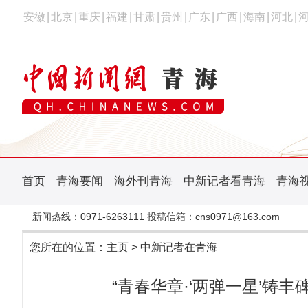
安徽
|
北京
|
重庆
|
福建
|
甘肃
|
贵州
|
广东
|
广西
|
海南
|
河北
|
首页
青海要闻
海外刊青海
中新记者看青海
青海
新闻热线：0971-6263111 投稿信箱：cns0971@163.com
您所在的位置：
主页
>
中新记者在青海
“青春华章·‘两弹一星’铸