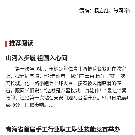
(责编：杨启红、张莉萍)
推荐阅读
山河入步履 祖国入心间
第一次坐飞机，玉树少年仁青扎西把脸紧紧贴在舷窗
上，拽着同学喊：“你看你看，我们在云朵上面！”第一次
爬长城，他一路小跑登上烽火台，摸着被风雨磨滑的砖
石，跟同学们说：“这就是万里长城，真雄伟！” 最让他紧
张的，还是第一次站在天安门观礼台看升旗。6月1日凌晨4
点48分，国歌奏响。…
青海省首届手工行业职工职业技能竞赛举办