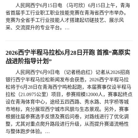
人民网西宁6月15日电 （马可欣）6月15日上午，青海
省首届手工行业职工职业技能竞赛在青海省西宁市举办。
竞赛为全省手工行业技能人才搭建起切磋技艺、展示风
采、交流提升的专业平台。…
2026西宁半程马拉松6月28日开跑 首推“高原实
战进阶指导计划”
人民网西宁6月9日电 （记者杨启红）记者从2026招商
银行西宁半程马拉松新闻发布会获悉，2026西宁半程马拉
松将于6月28日在青海西宁鸣枪起跑，本届赛事仅设半程马
拉松（21.0975公里）项目，参赛规模12000人，赛事起终点
设在青海体育中心，途经五四西路、秀水路、共字桥等城
市地标，充分展现西宁城市风貌与生态景观。另外，赛事
根据往届参赛选手反馈及赛后问卷，对路线进行了优化调
整，尤其对重点爬升路段进行升级，从而提升赛道流畅性
与整体跑步体验。…