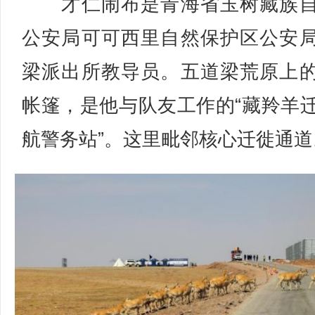
才仁闹布是青海省玉树藏族自
公安局可可西里自然保护区公安
梁派出所教导员。五道梁荒原上
帐篷，是他与队友工作的“藏羚羊
航警务站”。这里毗邻核心迁徙通道