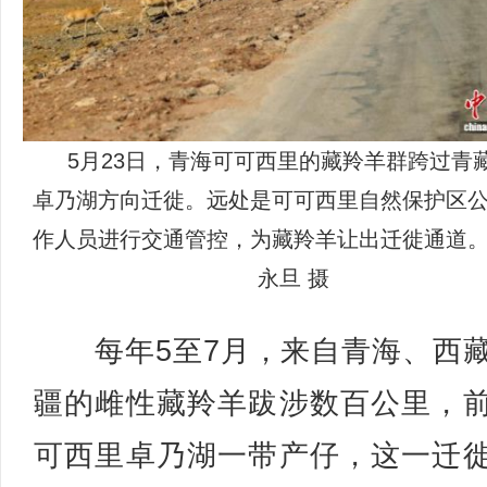
5月23日，青海可可西里的藏羚羊群跨过青
卓乃湖方向迁徙。远处是可可西里自然保护区
作人员进行交通管控，为藏羚羊让出迁徙通道
永旦 摄
每年5至7月，来自青海、西
疆的雌性藏羚羊跋涉数百公里，
可西里卓乃湖一带产仔，这一迁