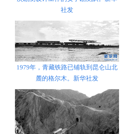
社发
1979年，青藏铁路已铺轨到昆仑山北
麓的格尔木。新华社发