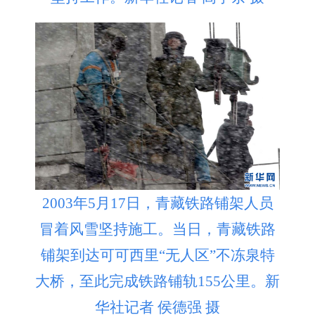
2003年5月17日，青藏铁路铺架人员
冒着风雪坚持施工。当日，青藏铁路
铺架到达可可西里“无人区”不冻泉特
大桥，至此完成铁路铺轨155公里。新
华社记者 侯德强 摄