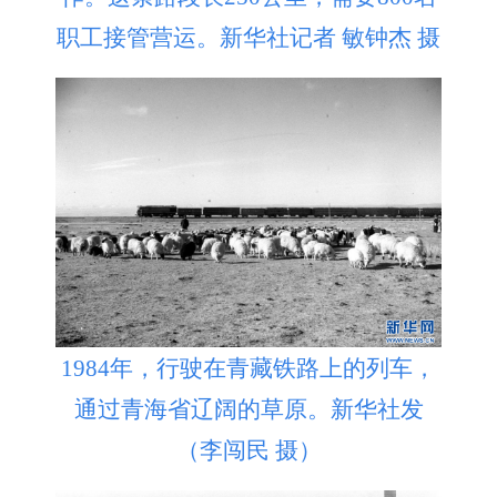
职工接管营运。新华社记者 敏钟杰 摄
1984年，行驶在青藏铁路上的列车，
通过青海省辽阔的草原。新华社发
（李闯民 摄）