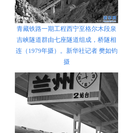
青藏铁路一期工程西宁至格尔木段泉
吉峡隧道群由七座隧道组成，桥隧相
连（1979年摄）。新华社记者 樊如钧
摄