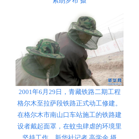
索朗罗布 摄
2001年6月29日，青藏铁路二期工程
格尔木至拉萨段铁路正式动工修建。
在格尔木市南山口车站施工的铁路建
设者戴起面罩，在蚊虫肆虐的环境里
坚持工作。新华社记者 高学余 摄