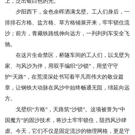
上，泛出银白色的光。
夕阳西下，金色余晖洒满戈壁。工人们身后，一
排排石方格、盐方格、草方格铺展开来，牢牢锁住流
沙；前方，青藏铁路线伸向远方，一列列列车安全飞
驰。
在这片生命禁区，桥隧车间的工人们，以戈壁为
家、与风沙为伴，用双手编织“沙锁”，用坚守守
护“天路”，在荒漠深处书写着平凡而伟大的敬业篇
章，让钢铁大动脉在风沙中始终畅通无阻，绵延向远
方。
戈壁织“方格”，天路筑“沙锁”。这项被誉为“中
国魔方”的固沙技术，将沙土牢牢锁住，阻挡风沙肆
虐。今天，它们不仅是固定流沙的物理网格，更是守