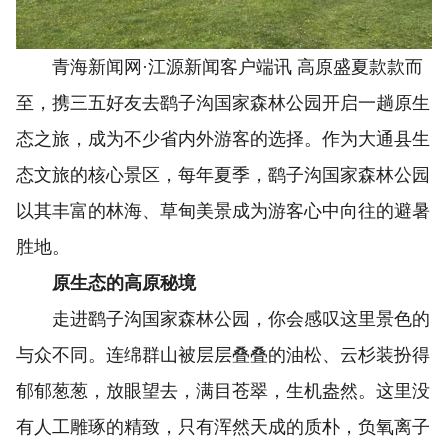
青海新闻网·江源新闻客户端讯 高原盛夏款款而
至，携三五好友去鹞子沟国家森林公园开启一趟原生
态之旅，成为不少省内外游客的选择。作为大通县生
态文旅的核心景区，每年夏季，鹞子沟国家森林公园
以其丰富的林海、草甸美景成为游客心中向往的避暑
胜地。
原生态的高原秘境
走进鹞子沟国家森林公园，你会感叹这里景色的
与众不同。连绵群山被层层叠叠的油松、云杉装扮得
郁郁葱葱，放眼望去，满目苍翠，生机盎然。这里没
有人工雕琢的精致，只有浑然天成的质朴，负氧离子