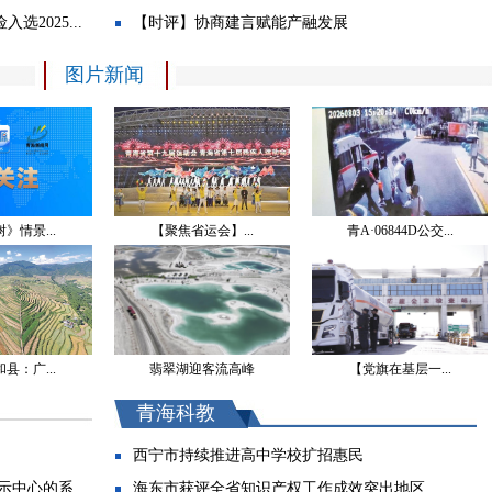
《生命树》康巴方言译制项目正式签约
2025...
【时评】协商建言赋能产融发展
第十届“青海湖·同宝山”暨民族团结进步杯拉伊演唱...
图片新闻
【树立和践行正确政绩观】西宁市推动年轻干部学习...
对口支援青海理工学院第二届高校联席会议召开
青海消防筑牢旅游旺季安全防线
省政协开展专题协商活动 推动青盐资源高效开发利用...
津青少年以球为媒共筑石榴情
》情景...
【聚焦省运会】...
青A·06844D公交...
西宁海东组团赴南京开展文旅农推介活动
青海省第十九届运动会、第七届残疾人运动会明日开幕
省委常委会召开会议 吴晓军主持
吴晓军罗东川会见对口支援青海理工学院高校及九校...
县：广...
翡翠湖迎客流高峰
【党旗在基层一...
罗东川在海北州海晏县、刚察县调研时强调 坚持生态...
青海高原冷凉蔬菜有机认证规模持续壮大
青海科教
十四届省委第十轮巡视完成集中反馈
西宁市持续推进高中学校扩招惠民
青海海东市：六措并举做强现代农业
中心的系...
海东市获评全省知识产权工作成效突出地区