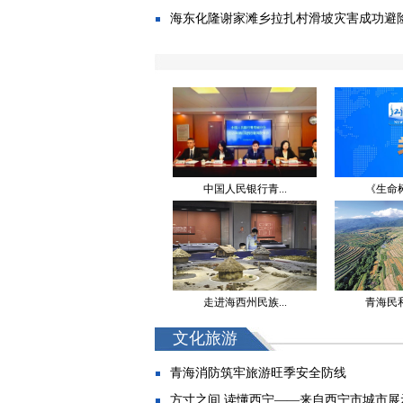
海东化隆谢家滩乡拉扎村滑坡灾害成功避险入选
中国人民银行青...
《生命树
走进海西州民族...
青海民和
文化旅游
青海消防筑牢旅游旺季安全防线
方寸之间 读懂西宁——来自西宁市城市展示