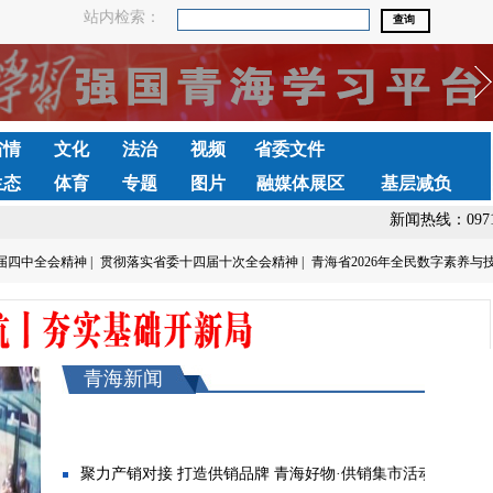
站内检索：
省情
文化
法治
视频
省委文件
生态
体育
专题
图片
融媒体展区
基层减负
新闻热线：0971-
四中全会精神 |
贯彻落实省委十四届十次全会精神 |
青海省2026年全民数字素养与技
青海新闻
聚力产销对接 打造供销品牌 青海好物·供销集市活动...