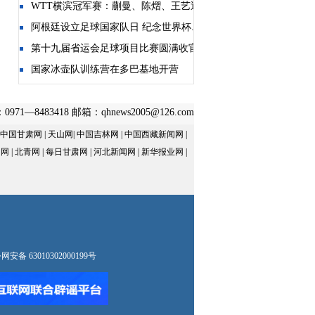
WTT横滨冠军赛：蒯曼、陈熠、王艺迪...
.
阿根廷设立足球国家队日 纪念世界杯...
绩
第十九届省运会足球项目比赛圆满收官
.
国家冰壶队训练营在多巴基地开营
幕
—8483418 邮箱：qhnews2005@126.com
中国甘肃网
|
天山网
|
中国吉林网
|
中国西藏新闻网
|
阳网
|
北青网
|
每日甘肃网
|
河北新闻网
|
新华报业网
|
安备 63010302000199号