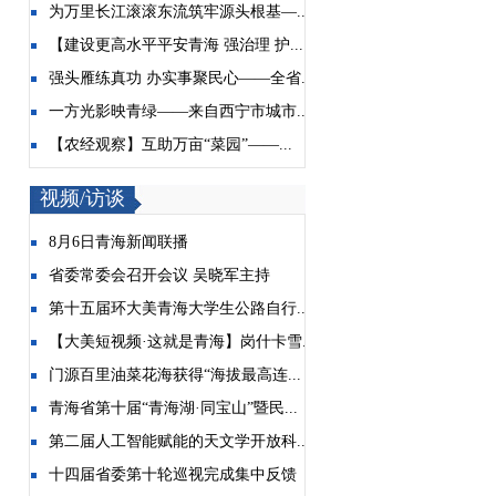
为万里长江滚滚东流筑牢源头根基—...
【建设更高水平平安青海 强治理 护...
强头雁练真功 办实事聚民心——全省...
一方光影映青绿——来自西宁市城市...
【农经观察】互助万亩“菜园”——...
视频/访谈
8月6日青海新闻联播
省委常委会召开会议 吴晓军主持
第十五届环大美青海大学生公路自行...
【大美短视频·这就是青海】岗什卡雪...
门源百里油菜花海获得“海拔最高连...
青海省第十届“青海湖·同宝山”暨民...
第二届人工智能赋能的天文学开放科...
十四届省委第十轮巡视完成集中反馈