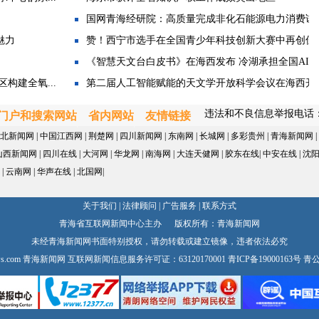
青海海东市：完善整合型健康服务体系
国网青海经研院：高质量完成非化石能源电力消费试..
青海海东市：“十五五”推动教育从“有学上”迈向...
魅力
赞！西宁市选手在全国青少年科技创新大赛中再创佳
青海海东市：“十五五”持续巩固拓展脱贫攻坚成果
《智慧天文台白皮书》在海西发布 冷湖承担全国AI天..
省博物馆打造“全氧旅行”服务 全面提升高原文旅公...
构建全氧...
第二届人工智能赋能的天文学开放科学会议在海西开
中国人民银行青海省分行发布群众防诈实操指南
违法和不良信息举报电话：0971
《生命树》情景交响音乐会在青上演
门户和搜索网站
省内网站
友情链接
2026上半年青海金融运行实现良好开局
北新闻网
|
中国江西网
|
荆楚网
|
四川新闻网
|
东南网
|
长城网
|
多彩贵州
|
青海新闻网
|
山西新闻网
|
四川在线
|
大河网
|
华龙网
|
南海网
|
大连天健网
|
胶东在线
|
中安在线
|
沈
青海：低成本资金赋能民营小微发展
|
云南网
|
华声在线
|
北国网
|
青海引导外贸企业树立风险中性经营理念
青海海东市发布“十五五”规划纲要
关于我们
|
法律顾问
|
广告服务
|
联系方式
青海海东市：“十五五”四维度发力筑牢东部生态安...
青海省互联网新闻中心主办 版权所有：青海新闻网
未经青海新闻网书面特别授权，请勿转载或建立镜像，违者依法必究
青海海东市：“十五五”全力打造全域全季特色生态...
s.com
青海新闻网 互联网新闻信息服务许可证：63120170001
青ICP备19000163号
青公网
上半年西宁市消费市场赋能焕新活力足
双向奔赴！西宁好物点亮金陵夏夜
我省开展旅游旺季价格专项督导检查