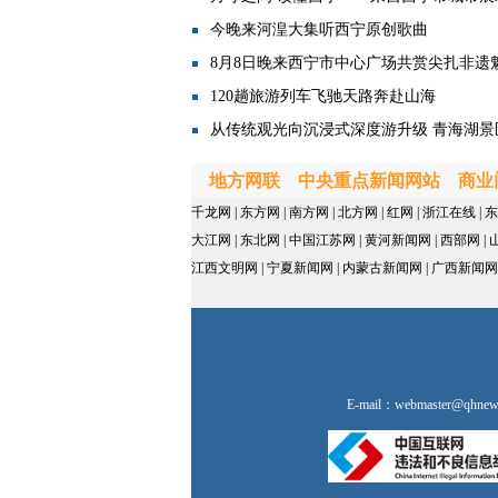
今晚来河湟大集听西宁原创歌曲
8月8日晚来西宁市中心广场共赏尖扎非遗
120趟旅游列车飞驰天路奔赴山海
从传统观光向沉浸式深度游升级 青海湖景区
地方网联
中央重点新闻网站
商业
千龙网
|
东方网
|
南方网
|
北方网
|
红网
|
浙江在线
|
东
大江网
|
东北网
|
中国江苏网
|
黄河新闻网
|
西部网
|
江西文明网
|
宁夏新闻网
|
内蒙古新闻网
|
广西新闻网
E-mail：
webmaster@qhnew