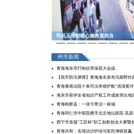
司机王维朝暖心施救显担当
1
2
3
4
5
6
7
8
州市新闻
青海海东市打响抗旱保苗大会战
【筑牢防汛屏障】青海海东发布汛期野外露
青海黄南法院十条司法举措护航“清清黄河
海东市获评全省知识产权工作成效突出地
青海刚察县：一张弓带活一座城
青海同仁市中医院携手北京地坛医院 高原远
西宁市首届“工匠杯”职工创新创业大赛暨创新
青海共和：实现治沙护绿与富民增收双赢