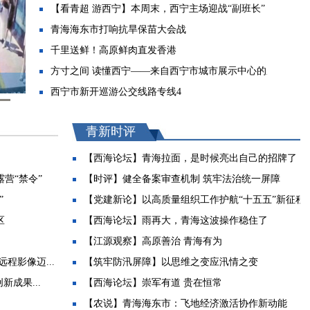
【看青超 游西宁】本周末，西宁主场迎战“副班长”
青海海东市打响抗旱保苗大会战
千里送鲜！高原鲜肉直发香港
方寸之间 读懂西宁——来自西宁市城市展示中心的系...
西宁市新开巡游公交线路专线4
今晚来河湟大集听西宁原创歌曲
8月8日晚来西宁市中心广场共赏尖扎非遗魅力
青新时评
青A·06844D公交车上，乘客突然瘫倒 司机王维朝暖心...
【西海论坛】青海拉面，是时候亮出自己的招牌了
【聚焦省运会】德令哈盛装迎盛会
营“禁令”
【时评】健全备案审查机制 筑牢法治统一屏障
【聚焦省运会】省运会开幕式这些亮点别错过
”
【党建新论】以高质量组织工作护航“十五五”新征程
120趟旅游列车飞驰天路奔赴山海
区
【西海论坛】雨再大，青海这波操作稳住了
从传统观光向沉浸式深度游升级 青海湖景区构建全氧...
【江源观察】高原善治 青海有为
西宁市持续推进高中学校扩招惠民
程影像迈...
【筑牢防汛屏障】以思维之变应汛情之变
全省首例旅行社质保金先行赔付案例落地 全额退还10...
成果...
【西海论坛】崇军有道 贵在恒常
精心构筑平安网 聚力唱响善治曲——海东市“十四五...
【农说】青海海东市：飞地经济激活协作新动能