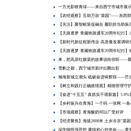
一方光影映青绿——来自西宁市城市展
【农经观察】互助万亩“菜园”——东西
【关注】聚智献策促融合 履职担当助振兴
【天路逐梦·青藏铁路通车20周年纪行】
【新时代新征程新伟业·高质量发展调研行
【天路逐梦·青藏铁路通车20周年纪行】锡
来，把高原红旗渠的故事说给你听——聚
雪豹之都，西宁城市新IP出圈出彩
瀚海新城立潮头 砥砺奋进铸辉煌——茫
【树立和践行正确政绩观】精细管理守
【奋进“十五五”·真抓实干谱新篇】5.0%背后
【乡村振兴在青海】一个码 一张网 一条
【市场观察】青海酸奶何以广受好评
【经济聚焦】海拔2600米 土乡冷凉“菜
深学细悟强思想 赓续初心担使命——青海