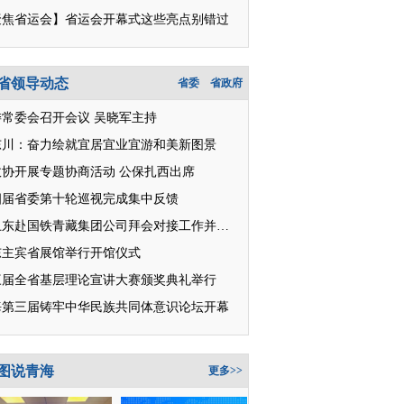
聚焦省运会】省运会开幕式这些亮点别错过
省领导动态
省委
省政府
委常委会召开会议 吴晓军主持
东川：奋力绘就宜居宜业宜游和美新图景
政协开展专题协商活动 公保扎西出席
四届省委第十轮巡视完成集中反馈
王卫东赴国铁青藏集团公司拜会对接工作并座谈
东主宾省展馆举行开馆仪式
三届全省基层理论宣讲大赛颁奖典礼举行
海第三届铸牢中华民族共同体意识论坛开幕
图说青海
更多>>