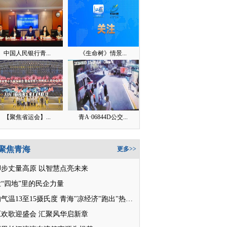
中国人民银行青...
《生命树》情景...
【聚焦省运会】...
青A·06844D公交...
聚焦青海
更多>>
脚步丈量高原 以智慧点亮未来
“四地”里的民企力量
平均气温13至15摄氏度 青海"凉经济"跑出"热消费"
原欢歌迎盛会 汇聚风华启新章