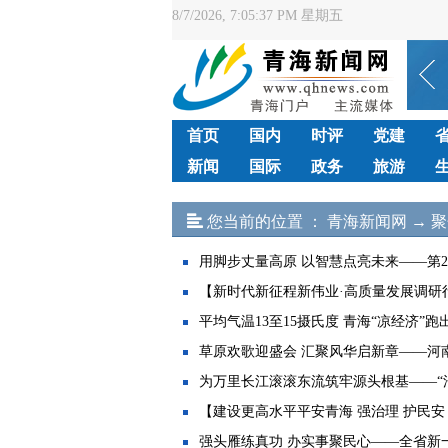
8/7/2026, 7:05:37 PM 星期五
首页
国内
时评
党建
新闻
国际
政务
旅游
您当前的位置 ：
青海新闻网
→
聚
用脚步丈量高原 以智慧点亮未来——第26
【新时代新征程新伟业·高质量发展调研行】
平均气温13至15摄氏度 青海“凉经济”跑出
草原欢歌迎盛会 汇聚风华启新章——河
为万里长江滚滚东流筑牢源头根基——“沿
【建设更高水平平安青海 强治理 护民安 
强头雁练真功 办实事聚民心——全省新一届