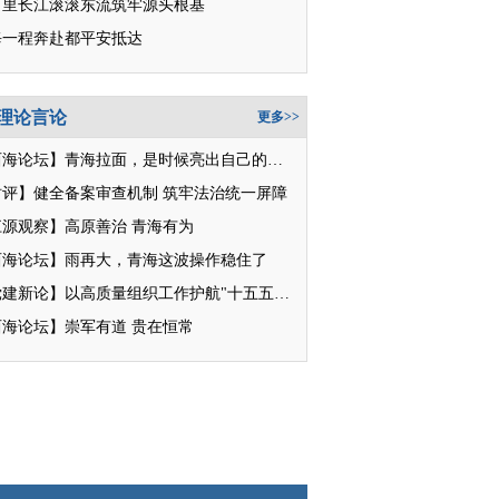
万里长江滚滚东流筑牢源头根基
每一程奔赴都平安抵达
理论言论
更多>>
【西海论坛】青海拉面，是时候亮出自己的招牌了
时评】健全备案审查机制 筑牢法治统一屏障
江源观察】高原善治 青海有为
西海论坛】雨再大，青海这波操作稳住了
【党建新论】以高质量组织工作护航"十五五"新征程
西海论坛】崇军有道 贵在恒常