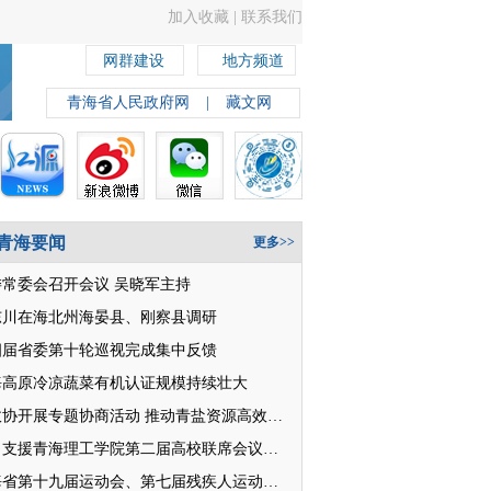
加入收藏
|
联系我们
网群建设
地方频道
青海省人民政府网
|
藏文网
青海要闻
更多>>
委常委会召开会议 吴晓军主持
东川在海北州海晏县、刚察县调研
四届省委第十轮巡视完成集中反馈
海高原冷凉蔬菜有机认证规模持续壮大
省政协开展专题协商活动 推动青盐资源高效开发利用
对口支援青海理工学院第二届高校联席会议召开
青海省第十九届运动会、第七届残疾人运动会明日开幕