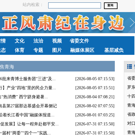
站内检索：
省情
文化
法治
视频
省委文件
生态
体育
专题
图片
融媒体展区
基层减负
焦青海
省
批来青博士服务团“三进”及...
[2026-08-05 07:15:53]
罗
产业“四地”里的民企力量...
[2026-08-05 07:15:51]
十
“热消费” 西宁跻身避暑...
[2026-08-04 07:08:21]
青
南县第27届那达慕盛会开幕侧记
[2026-08-02 07:07:55]
着长江看中国”融媒体报道...
[2026-08-01 07:03:25]
促发展】让每一程奔赴都平安...
[2026-07-31 07:15:50]
村“两委”“四个一”实践...
[2026-07-31 07:15:50]