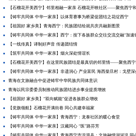
【石榴花开美西宁】邻里相融一家亲 石榴花开映社区——聚焦西宁和合
【铸牢共同体 中华一家亲】以体育赛事为桥梁促团结之花绽西宁
【祖国好 家乡美】青海西宁：民族团结绘就共庆共融新图景
【铸牢共同体 中华一家亲】西宁：按下各族群众交往交流交融“加速
【一线传真】译制好声音 传递团结情
【筑牢共同体 中华一家亲】烟火深处情谊长
【石榴花开美西宁】在这里民族团结是最真切的邻里情——聚焦西宁和.
【铸牢共同体 中华一家亲】非遗润心 产业富民 海西柴旦村：戈壁深处.
青海在文旅融合中促进铸牢中华民族共同体意识
青海以民宗委委员制推动民族团结进步事业提质增效
【祖国好 家乡美】“双向赋能”促进各族群众增收
【党旗领航】石榴花开满街巷 同心共建幸福家
【铸牢共同体 中华一家亲】青海西宁：龙泰社区的暖心食堂
【铸牢共同体 中华一家亲】汉藏同心 “医”路芬芳
【铸牢共同体 中华一家亲】青海西宁市湟源县：文旅融情润河湟 同心.