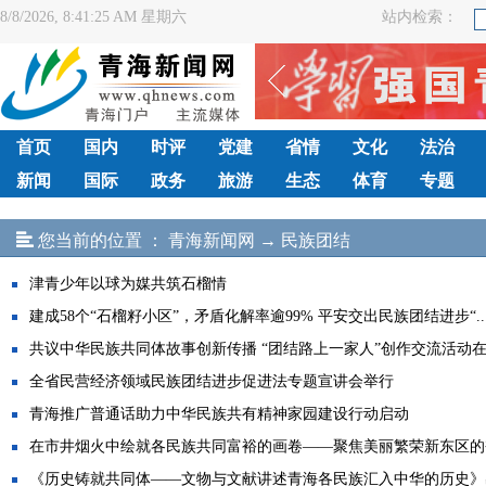
8/8/2026, 8:41:25 AM 星期六
站内检索：
首页
国内
时评
党建
省情
文化
法治
新闻
国际
政务
旅游
生态
体育
专题
您当前的位置 ：
青海新闻网
→
民族团结
津青少年以球为媒共筑石榴情
建成58个“石榴籽小区”，矛盾化解率逾99% 平安交出民族团结进步“..
共议中华民族共同体故事创新传播 “团结路上一家人”创作交流活动在.
全省民营经济领域民族团结进步促进法专题宣讲会举行
青海推广普通话助力中华民族共有精神家园建设行动启动
在市井烟火中绘就各民族共同富裕的画卷——聚焦美丽繁荣新东区的奋.
《历史铸就共同体——文物与文献讲述青海各民族汇入中华的历史》出.