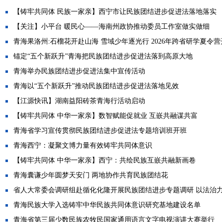
【铸牢共同体 民族一家亲】西宁市让民族团结进步促进法落地落实
【关注】小平台 暖民心——海南州政协推动委员工作室做实做细
青海果洛州:石榴花开赴山海 雪域少年逐光行 2026年跨省研学夏令
锚定“五个新跃升”青海把民族团结进步促进法落到高原大地
青海举办民族团结进步促进法集中宣传活动
青海以“五个新跃升”推动民族团结进步促进法落地见效
【江源快讯】湖南益阳砖茶青海行活动启动
【铸牢共同体 中华一家亲】数智赋能促就业 互嵌共融谋共富
青海省学习宣传贯彻民族团结进步促进法专题培训班开班
青海西宁：凝聚文博力量有效铸牢共同体意识
【铸牢共同体 中华一家亲】西宁：共绘民族互嵌共融新画卷
青海囊谦少年圆梦天安门 两地协作共育民族团结花
省人大常委会调研组赴循化化隆开展民族团结进步专题调研 以法治力量
青海民族大学入选铸牢中华民族共同体意识研究基地建设名单
青海省第三届少数民族农牧民国家通用语言文字电视演讲大赛举行