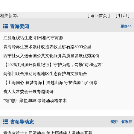
相关新闻↓
[
返回首页
]
[
打印
]
青海要闻
更多>>
江源近观话生态 明日相约守河源
青海冷再生技术累计改造农牧区砂石路8000公里
西宁社火入选全国公共文化服务高质量发展优秀案例
【2026江河源环保世纪行】守护为笔，勾勒“诗和远方”
两部门联合推动河湟地区生态保护与文旅融合
【山海同心 筑梦青海】跨越山海 守护高原百姓健康
省人大常委会开展专题调研
“锂”想汇聚盐湖城 绿能涌动格尔木
省领导动态
省委
省政府
青海省第十九届运动会 第七届残疾人运动会开幕