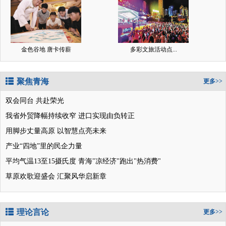
金色谷地 唐卡传薪
多彩文旅活动点...
聚焦青海
更多>>
双会同台 共赴荣光
我省外贸降幅持续收窄 进口实现由负转正
用脚步丈量高原 以智慧点亮未来
产业“四地”里的民企力量
平均气温13至15摄氏度 青海"凉经济"跑出"热消费"
草原欢歌迎盛会 汇聚风华启新章
理论言论
更多>>