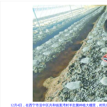
12月4日，在西宁市湟中区共和镇葱湾村羊肚菌种植大棚里，村民