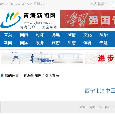
8/8/2026, 6:40:47 AM 星期六
站内检索：
首页
国内
时评
党建
省情
文化
法治
新闻
国际
政务
旅游
生态
体育
专题
您的位置：
青海新闻网
/
图说青海
西宁市湟中
来源：
青海日报
作者：