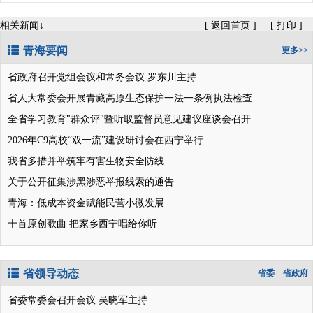
相关新闻↓
[
返回首页
]
[
打印
]
青海要闻
更多>>
省政府召开党组会议和常务会议 罗东川主持
省人大常委会开展青藏高原生态保护一法一条例执法检查
全省学习教育"群众评"暨听取监督员意见建议座谈会召开
2026年C9高校“双一流”建设研讨会在西宁举行
我省多措并举筑牢有害生物安全防线
关于公开征集涉黑涉恶举报线索的通告
青海：低成本资金赋能民营小微发展
十首原创歌曲 把家乡西宁唱给你听
省领导动态
省委
省政府
省委常委会召开会议 吴晓军主持