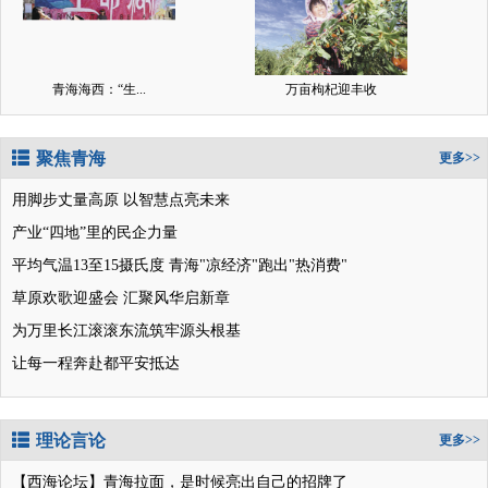
青海海西：“生...
万亩枸杞迎丰收
聚焦青海
更多>>
用脚步丈量高原 以智慧点亮未来
产业“四地”里的民企力量
平均气温13至15摄氏度 青海"凉经济"跑出"热消费"
草原欢歌迎盛会 汇聚风华启新章
为万里长江滚滚东流筑牢源头根基
让每一程奔赴都平安抵达
理论言论
更多>>
【西海论坛】青海拉面，是时候亮出自己的招牌了