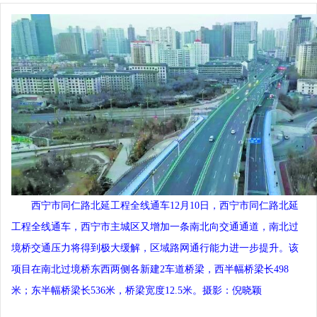
西宁市同仁路北延工程全线通车12月10日，西宁市同仁路北延
工程全线通车，西宁市主城区又增加一条南北向交通通道，南北过
境桥交通压力将得到极大缓解，区域路网通行能力进一步提升。该
项目在南北过境桥东西两侧各新建2车道桥梁，西半幅桥梁长498
米；东半幅桥梁长536米，桥梁宽度12.5米。摄影：倪晓颖