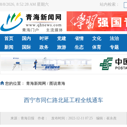
8/8/2026, 8:52:28 AM 星期六
站内检索：
首页
国内
时评
党建
省情
文化
法治
新闻
国际
政务
旅游
生态
体育
专题
您的位置：
青海新闻网
/
图说青海
西宁市同仁路北延工程全线通车
来源：
青海日报
作者：
发布时间：
2022-12-11 07:25
编辑：
崔永焘