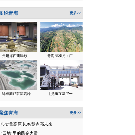
图说青海
更多>>
走进海西州民族...
青海民和县：广...
翡翠湖迎客流高峰
【党旗在基层一...
聚焦青海
更多>>
脚步丈量高原 以智慧点亮未来
“四地”里的民企力量