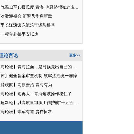
平均气温13至15摄氏度 青海"凉经济"跑出"热消费"
原欢歌迎盛会 汇聚风华启新章
万里长江滚滚东流筑牢源头根基
每一程奔赴都平安抵达
理论言论
更多>>
【西海论坛】青海拉面，是时候亮出自己的招牌了
时评】健全备案审查机制 筑牢法治统一屏障
江源观察】高原善治 青海有为
西海论坛】雨再大，青海这波操作稳住了
【党建新论】以高质量组织工作护航"十五五"新征程
西海论坛】崇军有道 贵在恒常