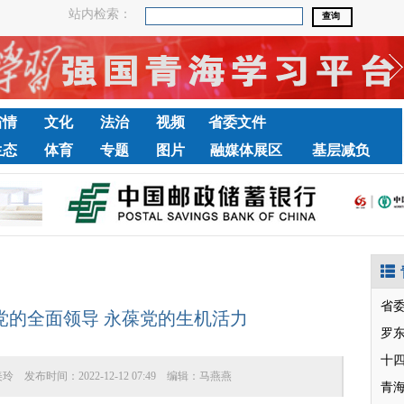
站内检索：
省情
文化
法治
视频
省委文件
生态
体育
专题
图片
融媒体展区
基层减负
省
党的全面领导 永葆党的生机活力
罗
十
美玲
发布时间：
2022-12-12 07:49
编辑：
马燕燕
青