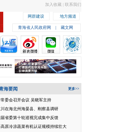
加入收藏
|
联系我们
网群建设
地方频道
青海省人民政府网
|
藏文网
青海要闻
更多>>
委常委会召开会议 吴晓军主持
东川在海北州海晏县、刚察县调研
四届省委第十轮巡视完成集中反馈
海高原冷凉蔬菜有机认证规模持续壮大