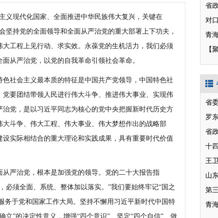
主义现代化国家、全面推进中华民族伟大复兴，关键在
领会坚持党的全面领导和全面从严治党的重大部署上下功夫，
伟大工程上见行动、求实效。永葆党的生机活力，我们必须
【
全面从严治党，以党的自我革命引领社会革命。
色社会主义最本质的特征是中国共产党领导，中国特色社
。党要团结带领人民进行伟大斗争、推进伟大事业、实现伟
省
严治党，是以习近平同志为核心的党中央把握新时代历史方
罗
伟大斗争、伟大工程、伟大事业、伟大梦想作出的战略部
省
建设实际相结合的重大理论和实践成果，具有重要时代价值
十
从严治党，根本是加强党的领导。党的二十大报告指
山
，必须全面、系统、整体加以落实。”我们要始终牢记“国之
第
、服务于党和国家工作大局。坚持不懈用习近平新时代中国特
青
立”的决定性意义，增强“四个意识”、坚定“四个自信”、做