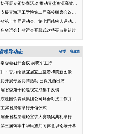
省政协开展专题协商活动 推动青盐资源高效开发利用
对口支援青海理工学院第二届高校联席会议召开
青海省第十九届运动会、第七届残疾人运动会明日开幕
聚焦省运会】省运会开幕式这些亮点别错过
省领导动态
省委
省政府
委常委会召开会议 吴晓军主持
东川：奋力绘就宜居宜业宜游和美新图景
政协开展专题协商活动 公保扎西出席
四届省委第十轮巡视完成集中反馈
王卫东赴国铁青藏集团公司拜会对接工作并座谈
东主宾省展馆举行开馆仪式
三届全省基层理论宣讲大赛颁奖典礼举行
海第三届铸牢中华民族共同体意识论坛开幕