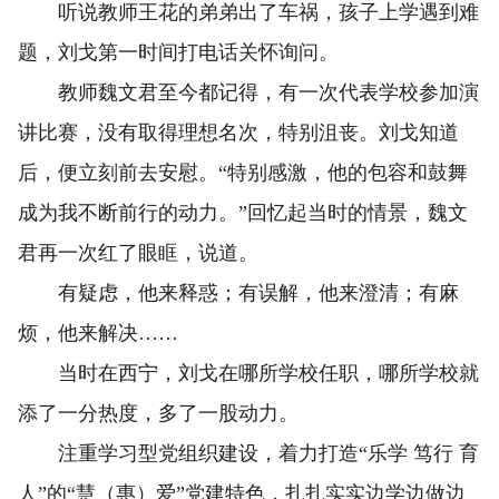
听说教师王花的弟弟出了车祸，孩子上学遇到难
题，刘戈第一时间打电话关怀询问。
教师魏文君至今都记得，有一次代表学校参加演
讲比赛，没有取得理想名次，特别沮丧。刘戈知道
后，便立刻前去安慰。“特别感激，他的包容和鼓舞
成为我不断前行的动力。”回忆起当时的情景，魏文
君再一次红了眼眶，说道。
有疑虑，他来释惑；有误解，他来澄清；有麻
烦，他来解决……
当时在西宁，刘戈在哪所学校任职，哪所学校就
添了一分热度，多了一股动力。
注重学习型党组织建设，着力打造“乐学 笃行 育
人”的“慧（惠）爱”党建特色，扎扎实实边学边做边