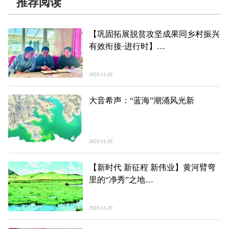
推荐阅读
【巩固拓展脱贫攻坚成果同乡村振兴
有效衔接·进行时】
“驻”峡口 “谋”振兴——记西宁市湟中
区李家山镇峡口村驻村第一书记毕燕
2023-11-20
大音希声：“蓝海”潮涌风光新
2023-11-20
【新时代 新征程 新伟业】黄河臂弯
里的“净秀”之地
——同德县创建全国“绿水青山就是
金山银山”实践创新基地纪实
2023-11-20