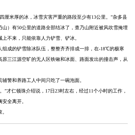
厘米厚的冰，冰雪灾害严重的路段至少有13公里。”杂多县
乃山）有50公里的道路全部结冰了，查乃山附近被风吹雪掩埋
械上不来，只能依靠人力铲雪、铲冰。
组成的铲雪除冰队伍，整整齐齐排成一排，在-18℃的极寒
高原三江源空旷的无人区铁锹和冰面、路面发出的撞击声，从
辅警和养路工人中间只吃了一碗泡面。
才仁顿珠介绍说，17日23时左右，经过11个小时的工作，
辆安全离开。
束。