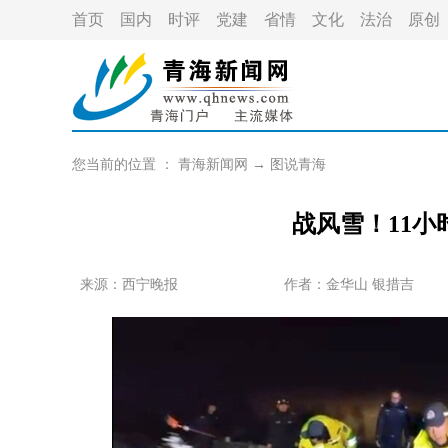
首页
国内
时评
党建
省情
文化
法治
原创
您当前的位置 ：
青海新闻网
→
图说青海
战风雪！11小
来源：西宁晚报
作者：
金华山 银措吉