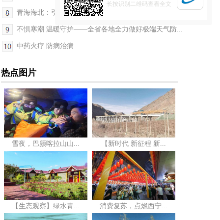
长按识别二维码查看全文
青海海北：引进无土饲草培植 助力乡村产业振兴
不惧寒潮 温暖守护——全省各地全力做好极端天气防...
中药火疗 防病治病
热点图片
雪夜，巴颜喀拉山山...
【新时代 新征程 新...
【生态观察】绿水青...
消费复苏，点燃西宁...