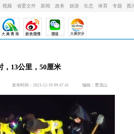
视频
省委文件
新闻
政务
旅游
生态
体育
专题
图
时，13公里，50厘米
发布时间：2023-12-19 09:47:41
编辑：曹茂山