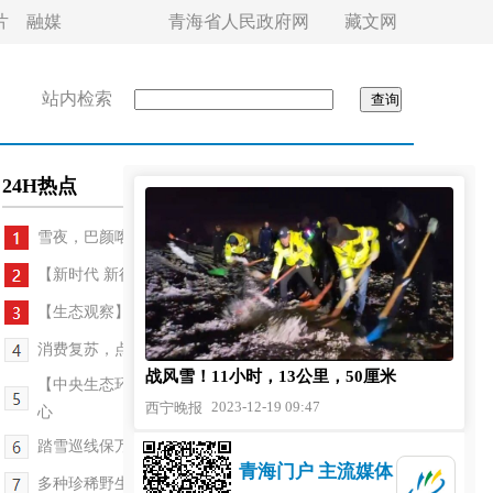
片
融媒
青海省人民政府网
藏文网
站内检索
24H热点
雪夜，巴颜喀拉山山顶的一场救援
【新时代 新征程 新伟业】全省重大交通项目建设捷...
【生态观察】绿水青山提“颜值” 生态产业增“价值...
消费复苏，点燃西宁城市活力
战风雪！11小时，13公里，50厘米
【中央生态环保督察·民声热线】生态画卷美 环保映人
2023-12-19 09:47
西宁晚报
心
踏雪巡线保万家灯火
青海门户 主流媒体
多种珍稀野生动物频频“亮相”都兰