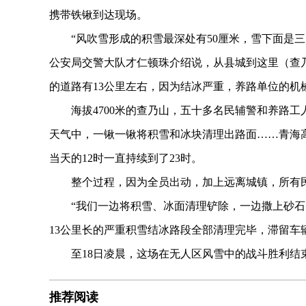
携带铁锹到达现场。
“风吹雪形成的积雪最深处有50厘米，雪下面是三四
公安局交警大队才仁顿珠介绍说，从县城到这里（查
的道路有13公里左右，因为结冰严重，养路单位的机
海拔4700米的查乃山，五十多名民辅警和养路工人
天气中，一锹一锹将积雪和冰块清理出路面……青海
当天的12时一直持续到了23时。
整个过程，因为全员出动，加上远离城镇，所有民
“我们一边将积雪、冰面清理铲除，一边撒上砂石。”
13公里长的严重积雪结冰路段全部清理完毕，滞留车
至18日凌晨，这场在无人区风雪中的战斗胜利结
推荐阅读