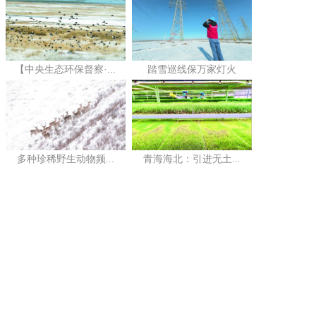
【中央生态环保督察·...
踏雪巡线保万家灯火
多种珍稀野生动物频...
青海海北：引进无土...