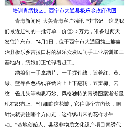
培训青绣技艺。西宁市大通县极乐乡政府供图
青海新闻网·大美青海客户端讯 “李书记，这是我
们最近赶制的一批订单，价值3.5万元，准备过两天
发往海东市。”4月1日，位于西宁市大通回族土族自
治县极乐乡吉拉口村的极乐众发民间手工业培训加工
基地内，绣娘们正忙碌着赶工。
绣娘们一手拿绣片、一手握针线，随着红、黄、
绿、蓝等各色棉线在绣片上上下翻转，五瓣梅、云
纹、雀儿头等构思巧妙、风格独特的青绣图案渐渐显
现在织布上。“仔细瞧这花瓣，它往哪个方向长，咱
针法就要往哪个方向走，这样绣出来的花样才生
动。”基地创始人、县级非物质文化遗产项目青绣代