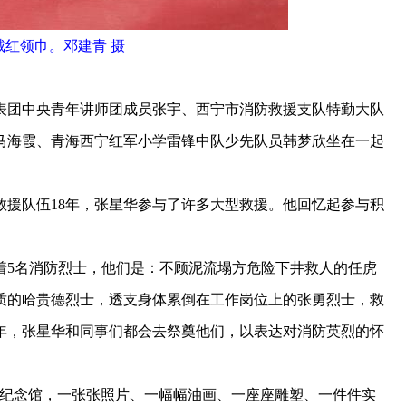
戴红领巾。邓建青 摄
团中央青年讲师团成员张宇、西宁市消防救援支队特勤大队
马海霞、青海西宁红军小学雷锋中队少先队员韩梦欣坐在一起
队伍18年，张星华参与了许多大型救援。他回忆起参与积
5名消防烈士，他们是：不顾泥流塌方危险下井救人的任虎
质的哈贵德烈士，透支身体累倒在工作岗位上的张勇烈士，救
年，张星华和同事们都会去祭奠他们，以表达对消防英烈的怀
。
纪念馆，一张张照片、一幅幅油画、一座座雕塑、一件件实