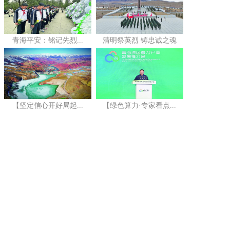
青海平安：铭记先烈...
清明祭英烈 铸忠诚之魂
【坚定信心开好局起...
【绿色算力·专家看点...