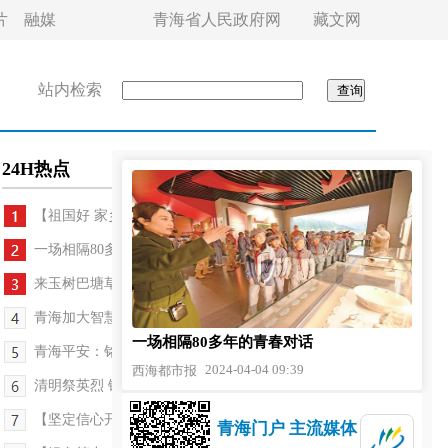
片
融媒
青海省人民政府网
藏文网
站内检索
24H热点
【祖国好 家乡美】“针”功夫绣出幸福生活
一场相隔80多年的青春对话
来玉树巴塘草原看赛马——玉树巴塘“五月赛马节”...
青海加大智慧矿山建设力度 青海能源集团探索“数字...
一场相隔80多年的青春对话
青海平安：铭记先烈遗志 赓续红色血脉
2024-04-04 09:39
西海都市报
清明祭英烈 铸忠诚之魂
【坚定信心开好局起好步】黄河上游在建海拔最高、...
青海门户 主流媒体