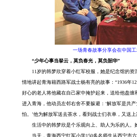
一场青春故事分享会在中国工
“少年心事当拏云，莫负春光，莫负韶华”
11岁的韩梦欣穿着小红军校服，她是纪念馆的资深
情地讲起青海籍西路军战士杨有亮的故事：“1936年
好心的老人将他藏在自己家中掩护起来，送给他盘缠和
进入青海，他动员左邻右舍不要躲避：‘解放军是共
怕。’他为解放军送去茶水，看到战士们衣单，又送上
生活中的韩梦欣是个乐观向上、助人为乐的人。她说
当天，青海西宁红军小学150多名师生从西宁市六