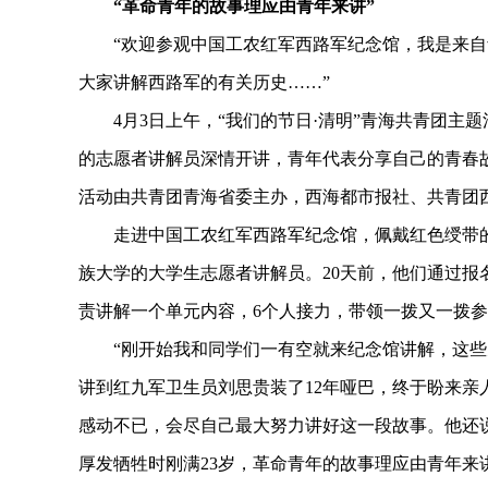
“革命青年的故事理应由青年来讲”
“欢迎参观中国工农红军西路军纪念馆，我是来自
大家讲解西路军的有关历史……”
4月3日上午，“我们的节日·清明”青海共青团主
的志愿者讲解员深情开讲，青年代表分享自己的青春
活动由共青团青海省委主办，西海都市报社、共青团
走进中国工农红军西路军纪念馆，佩戴红色绶带的
族大学的大学生志愿者讲解员。20天前，他们通过
责讲解一个单元内容，6个人接力，带领一拨又一拨
“刚开始我和同学们一有空就来纪念馆讲解，这些天
讲到红九军卫生员刘思贵装了12年哑巴，终于盼来
感动不已，会尽自己最大努力讲好这一段故事。他还说
厚发牺牲时刚满23岁，革命青年的故事理应由青年来