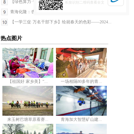
【绿色算力·专家看点】青海为世界难题给出“天才方...
长按识别二维码查看全文
青海化隆：杏花文化艺术周启幕
【一学三促·万名干部下乡】绘就春天的色彩——2024...
热点图片
【祖国好 家乡美】“...
一场相隔80多年的青...
来玉树巴塘草原看赛...
青海加大智慧矿山建...