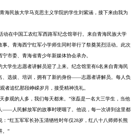
青海民族大学马克思主义学院的学生刘紫涵，接下来由我为
题活动在中国工农红军西路军纪念馆举行。来自青海民族大学
故事。青海西宁红军小学师生同时举行了祭奠英烈活动。此次
西宁市委、青海省青少年新媒体协会承办。
大学生志愿者讲解员迎了上来。纪念馆里有6名来自青海民
报名、选拔、培训，拥有了新的身份——志愿者讲解员。每人负
参观者追忆那段峥嵘岁月，接受精神洗礼。
参观的人多，我们每天都来。”张磊是一名大三学生，当他
亲人——人民解放军的故事时哽咽了。他说，每一次讲到这里都
：“红五军军长孙玉清牺牲时年仅28岁，红八十八师师长熊
讲。”