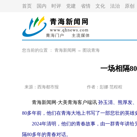
首页
国内
时评
党建
省情
文化
法治
原创
您当前的位置 ：
青海新闻网
→
图说青海
一场相隔8
来源：
西海都市报
作者：
彭娜 范程程
青海新闻网·大美青海客户端讯
孙玉清、熊厚发
80多年前，他们在青海大地上书写了一部悲壮的英雄
2024年清明，他们的青春故事，由一群青年讲给
隔80多年的青春对话。