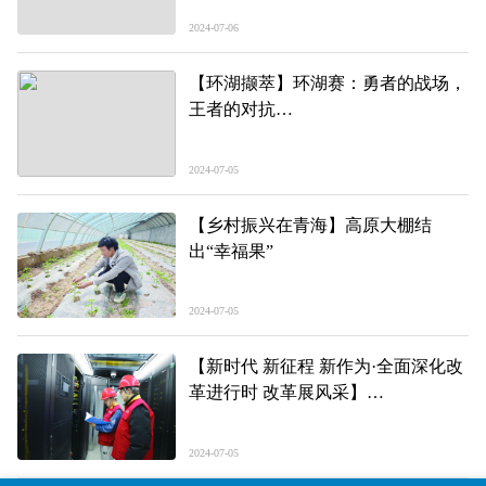
2024-07-06
【环湖撷萃】环湖赛：勇者的战场，
王者的对抗
——第二十三届环湖赛赛前探营
2024-07-05
【乡村振兴在青海】高原大棚结
出“幸福果”
2024-07-05
【新时代 新征程 新作为·全面深化改
革进行时 改革展风采】
“能源+双碳”扬优乘势风正劲
——记第三届青海省改革创新奖创新
2024-07-05
项目“‘能源+双碳’绿电价值传导体系