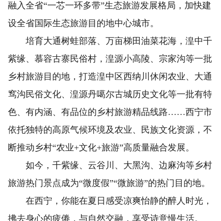
融入全省“一芯一环多带”生态旅游发展格局，加快建
设全省国际生态旅游目的地中心城市。
培育大通树蛙部落、万亩梯田油菜花海，湟中千
紫缘、慕容古寨民俗村，湟源小高陵、宗家沟等一批
乡村旅游目的地，打造湟中区西纳川休闲农业、大通
窎沟民俗文化、湟源丹噶尔古城历史文化等一批有特
色、有内涵、有品位的乡村旅游精品线路……西宁市
依托独特的高原气候环境及农业、民族文化资源，不
断推动乡村“农业+文化+旅游”高质量融合发展。
如今，千紫缘、云谷川、大黑沟、边麻沟等乡村
旅游热门景点成为“微度假”“微旅游”的热门目的地。
在西宁，你能在夏日感受凉爽怡静的醉人时光，
拂去身心的疲倦，与自然交融，享受诗意慢生活。