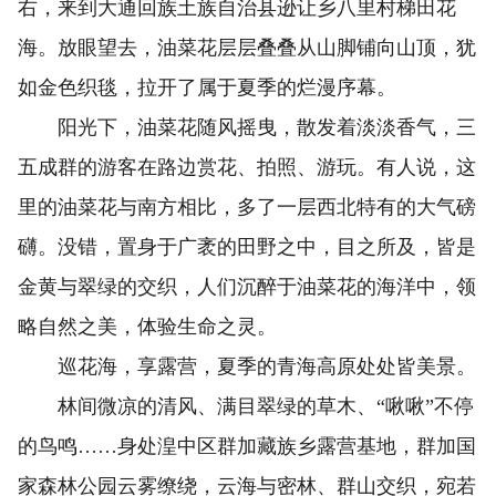
右，来到大通回族土族自治县逊让乡八里村梯田花
海。放眼望去，油菜花层层叠叠从山脚铺向山顶，犹
如金色织毯，拉开了属于夏季的烂漫序幕。
阳光下，油菜花随风摇曳，散发着淡淡香气，三
五成群的游客在路边赏花、拍照、游玩。有人说，这
里的油菜花与南方相比，多了一层西北特有的大气磅
礴。没错，置身于广袤的田野之中，目之所及，皆是
金黄与翠绿的交织，人们沉醉于油菜花的海洋中，领
略自然之美，体验生命之灵。
巡花海，享露营，夏季的青海高原处处皆美景。
林间微凉的清风、满目翠绿的草木、“啾啾”不停
的鸟鸣……身处湟中区群加藏族乡露营基地，群加国
家森林公园云雾缭绕，云海与密林、群山交织，宛若