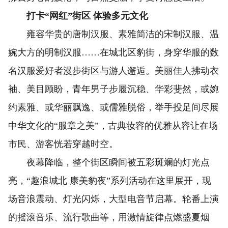
打卡“网红”街区 体验多元文化
雍容华贵的唐制汉服、素雅简洁的宋制汉服、温
婉大方的明制汉服……在城北区豹街，身穿华服的数
名汉服爱好者漫步街区与游人邂逅。美丽佳人拂动衣
袖、美目顾盼，青年男子步履沉稳、华彩斐然，或婉
约素雅、或华丽飘逸、或儒雅脱俗，举手投足间尽展
中华文化的“服章之美”，古典妆容的优雅从容让在场
市民、游客恍若穿越时空。
夜幕降临，整个街区瞬间被五彩斑斓的灯光点
亮，“趣浪城北 康美豹夜”系列活动在这里展开，现
场音浪震动、灯光闪烁，大型电音节启幕。轮番上演
的摇滚音乐、流行歌曲等，用激情旋律点燃盛夏烟