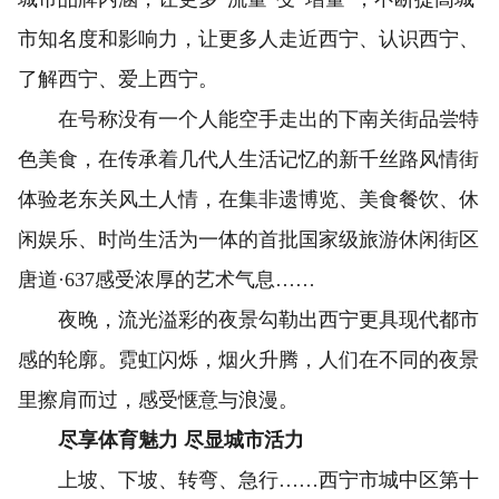
市知名度和影响力，让更多人走近西宁、认识西宁、
了解西宁、爱上西宁。
在号称没有一个人能空手走出的下南关街品尝特
色美食，在传承着几代人生活记忆的新千丝路风情街
体验老东关风土人情，在集非遗博览、美食餐饮、休
闲娱乐、时尚生活为一体的首批国家级旅游休闲街区
唐道·637感受浓厚的艺术气息……
夜晚，流光溢彩的夜景勾勒出西宁更具现代都市
感的轮廓。霓虹闪烁，烟火升腾，人们在不同的夜景
里擦肩而过，感受惬意与浪漫。
尽享体育魅力 尽显城市活力
上坡、下坡、转弯、急行……西宁市城中区第十