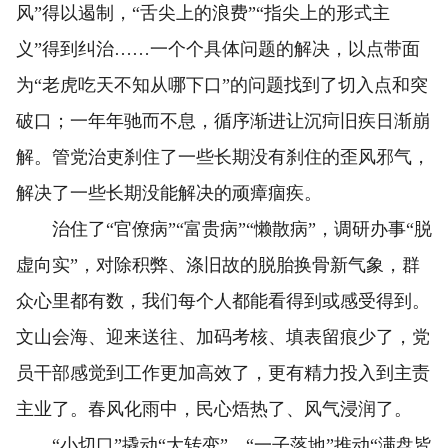
风”得以遏制，“舌尖上的浪费”“指尖上的形式主
义”得到纠治……一个个具体问题的解决，以点带面
为“老虎吃天不知从哪下口”的问题找到了切入点和突
破口；一年年驰而不息，循序渐进让沉疴旧疾日渐崩
解。管党治吏刹住了一些长期没有刹住的歪风邪气，
解决了一些长期没能解决的顽瘴痼疾。
治住了“官僚病”“富贵病”“懒散病”，调研办事“脱
虚向实”，对除积弊、涤旧故的脱胎换骨新气象，群
众心里都有数，我们每个人都能看得到或感受得到。
文山会海、迎来送往、加码考核、填表留痕少了，党
员干部感觉到工作更加高效了，更有精力投入到主责
主业了。春风化雨中，民心焐热了、风气浸润了。
“小切口”撬动“大转变”，“一子落地”推动“满盘皆