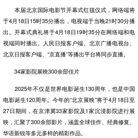
山东
河南
湖北
湖南
本届北京国际电影节开幕式红毯仪式，网络端将
广东
广西
海南
重庆
于4月18日15时35分播出，电视端于当晚21时30分播
四川
贵州
云南
西藏
出。开幕式典礼将于4月18日19时35分在网络端和电
陕西
甘肃
青海
宁夏
视端同时播出。人民日报客户端、北京广播电视台、
新疆
内蒙古
黑龙江
北京日报客户端、“京直播”等播出平台将同步直播。
34家影院展映300余部佳片
多语种频道
2025年不仅是世界电影诞生130周年，也是中国
English
Español
Français
عربى
电影诞生120周年。今年的“北京展映”将于4月18日至
Русский язык
日本語
한국어
27日期间，在京津冀33家影院及1家沉浸影院进行展
Deutsch
Português
映，汇聚了300余部影片，涵盖全球佳作、经典修复、
华语新锐等多元多样的精彩作品。