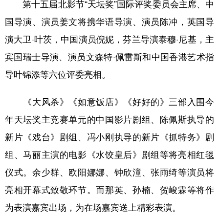
第十五届北影节“天坛奖”国际评奖委员会主席、中
学术中国
乡村振兴
银龄
溯源中国
国导演、演员姜文将携华语导演、演员陈冲，英国导
演大卫·叶茨，中国演员倪妮，芬兰导演泰穆·尼基，主
城市
旅游
能源
会展
宾国瑞士导演、演员文森特·佩雷斯和中国香港艺术指
彩票
娱乐
时尚
悦读
导叶锦添等六位评委亮相。
公益
一带一路
亚太网
上市公司
《大风杀》《如意饭店》《好好的》三部入围今
文化产业
年天坛奖主竞赛单元的中国影片剧组、陈佩斯执导的
新片《戏台》剧组、冯小刚执导的新片《抓特务》剧
地方频道
组、马丽主演的电影《水饺皇后》剧组等将亮相红毯
北京
天津
河北
山西
仪式。余少群、欧阳娜娜、钟欣潼、张雨绮等演员将
辽宁
吉林
上海
江苏
亮相开幕式致敬环节。而那英、孙楠、贺峻霖等将作
浙江
安徽
福建
江西
为表演嘉宾出场，为在场嘉宾送上精彩表演。