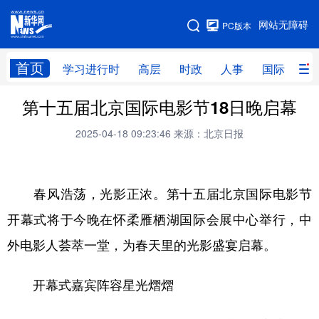
手机版
网站无障碍
PC版本
网站地图
首页
学习进行时
高层
时政
人事
国际
财
第十五届北京国际电影节18日晚启幕
学习进行时
高层
时政
人事
2025-04-18 09:23:46
来源：北京日报
国际
财经
网评
港澳
台湾
思客智库
全球连线
教育
春风浩荡，光影正浓。第十五届北京国际电影节
科技
科创
量子
体育
开幕式将于今晚在怀柔雁栖湖国际会展中心举行，中
文化
书画
健康
军事
外电影人荟萃一堂，为春天里的光影盛宴启幕。
访谈
视频
图片
政务
开幕式嘉宾阵容星光熠熠
法律
中央文件
金融
汽车
食品
人居
信息化
数字经济