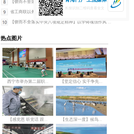
【锲而不舍落实中央八项规定精神】青海搭建“1+4”...
长按识别二维码查看全文
省工商联以务实举措推动所属商会党建再上新台阶
【锲而不舍落实中央八项规定精神】以学铸魂强作风 ...
热点图片
西宁市举办第二届职...
【坚定信心 实干争先...
【感党恩 听党话 跟...
【生态深一度】候鸟...