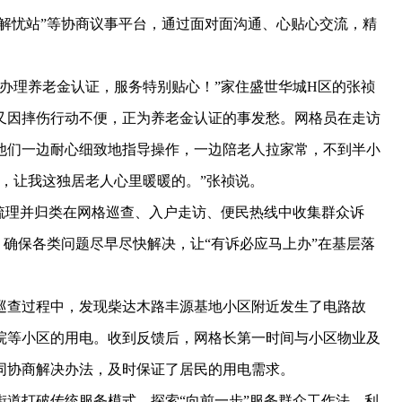
情解忧站”等协商议事平台，通过面对面沟通、心贴心交流，精
理养老金认证，服务特别贴心！”家住盛世华城H区的张祯
又因摔伤行动不便，正为养老金认证的事发愁。网格员在走访
他们一边耐心细致地指导操作，一边陪老人拉家常，不到半小
，让我这独居老人心里暖暖的。”张祯说。
理并归类在网格巡查、入户走访、便民热线中收集群众诉
，确保各类问题尽早尽快解决，让“有诉必应马上办”在基层落
查过程中，发现柴达木路丰源基地小区附近发生了电路故
院等小区的用电。收到反馈后，网格长第一时间与小区物业及
同协商解决办法，及时保证了居民的用电需求。
打破传统服务模式，探索“向前一步”服务群众工作法，利