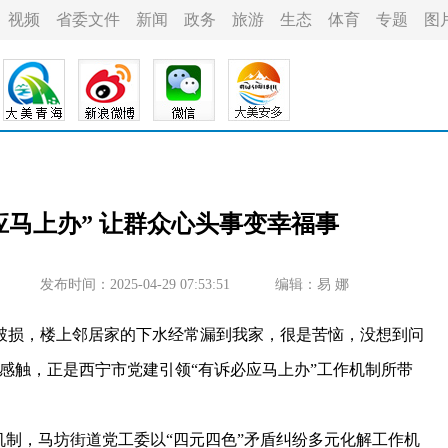
视频
省委文件
新闻
政务
旅游
生态
体育
专题
图
应马上办” 让群众心头事变幸福事
发布时间：2025-04-29 07:53:51
编辑：易 娜
破损，楼上邻居家的下水经常漏到我家，很是苦恼，没想到问
感触，正是西宁市党建引领“有诉必应马上办”工作机制所带
制，马坊街道党工委以“四元四色”矛盾纠纷多元化解工作机