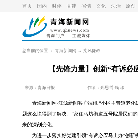
首页
国内
时评
党建
省情
文化
法治
原创
您当前的位置 ：
青海新闻网
→
党风廉政
【先锋力量】创新“有诉必
来源：青海日报
作者：
郑思哲 钱 珍
青海新闻网·江源新闻客户端讯 “小区主管道老化
题这么快得到了解决。”家住马坊街道五号院居民们的
来的深刻变化。
为进一步落实好党建引领“有诉必应马上办”创新机