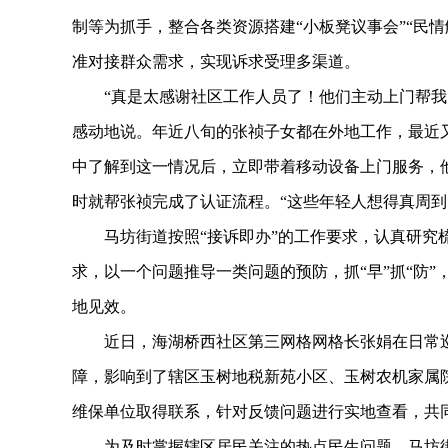
制等为抓手，整合各类资源搭建“小板凳议事会”“民
准对接群众需求，实现诉求受理多渠道。
“真是太感谢社区工作人员了！他们主动上门帮我办
感动地说。年近八旬的张祯子女都在外地工作，最近
中了解到这一情况后，立即带着移动设备上门服务，
时就帮张祯完成了认证流程。“这些年轻人想得真周到
马坊街道按照“接诉即办”的工作要求，认真研究梳
求，以一个问题推导一类问题的预防，抓“早”抓“防”
地见效。
近日，海湖桥西社区第三网格网格长张娟在日常巡
障，影响到了辖区玉树地税新苑小区、玉树农机家属
维保单位取得联系，针对反馈问题进行实地查看，共
为及时掌握辖区居民关注的热点民生问题，马坊街道