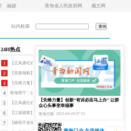
片
融媒
青海省人民政府网
藏文网
站内检索
24H热点
【正风肃纪在身边】“清廉村社”治理展乡村振...
【党旗领航】“党建红”引领“生态绿” 绘就河湖生...
【先锋力量】产业科技双驱动 党建引领焕新颜
青海西宁：以作风巡查护航经济发展
【先锋力量】创新“有诉必应马上办” 让群
【正风肃纪在身边】“监督一点通”开启基层治理“...
众心头事变幸福事
【江源观察】八项规定十二载 作风建设不停步
2025-04-29 07:53
青海日报
【锲而不舍落实中央八项规定精神】青海以扎实调研...
青海门户 主流媒体