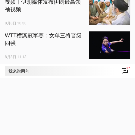
视频丨伊朗媒体发布伊朗最高领
袖视频
8月8日 10:30
WTT横滨冠军赛：女单三将晋级
四强
8月8日 11:13
视频丨台风“白海豚”逼近 各地加
27
我来说两句
强防范
8月8日 11:34
浙江省提升防台风应急响应至Ⅰ
级
8月8日 11:10