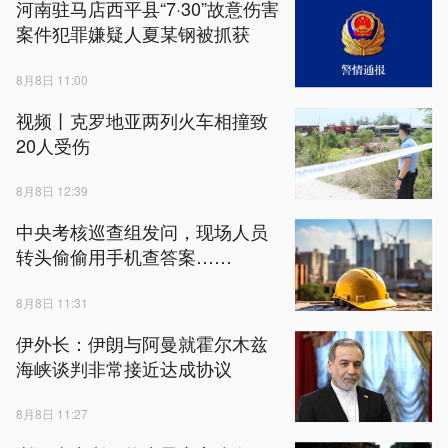
河南驻马店西平县“7·30”故意伤害
案件犯罪嫌疑人夏某钢被抓获
8月8日 11:00
视频丨克罗地亚两列火车相撞致
20人受伤
8月8日 12:39
中央考核巡查组发问，现场人员
转头偷偷用手机查答案……
8月8日 11:31
伊外长：伊朗与阿曼就霍尔木兹
海峡谈判非常接近达成协议
8月8日 11:27