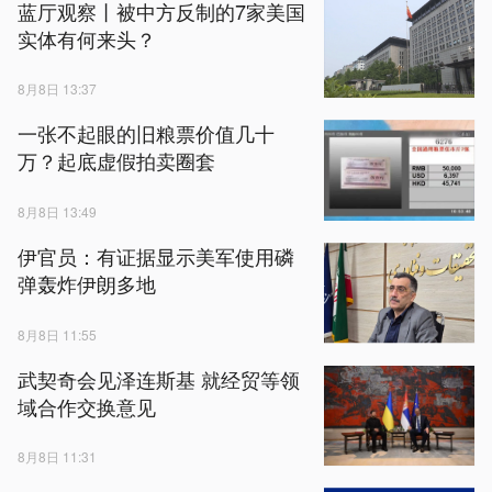
蓝厅观察丨被中方反制的7家美国
实体有何来头？
8月8日 13:37
一张不起眼的旧粮票价值几十
万？起底虚假拍卖圈套
8月8日 13:49
伊官员：有证据显示美军使用磷
弹轰炸伊朗多地
8月8日 11:55
武契奇会见泽连斯基 就经贸等领
域合作交换意见
8月8日 11:31