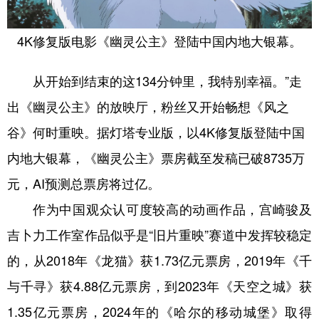
学术中国
乡村振兴
银龄
溯源中国
4K修复版电影《幽灵公主》登陆中国内地大银幕。
城市
旅游
能源
会展
从开始到结束的这134分钟里，我特别幸福。”走
彩票
娱乐
时尚
悦读
出《幽灵公主》的放映厅，粉丝又开始畅想《风之
公益
一带一路
亚太网
上市公司
谷》何时重映。据灯塔专业版，以4K修复版登陆中国
文化产业
内地大银幕，《幽灵公主》票房截至发稿已破8735万
元，AI预测总票房将过亿。
地方频道
作为中国观众认可度较高的动画作品，宫崎骏及
北京
天津
河北
山西
吉卜力工作室作品似乎是“旧片重映”赛道中发挥较稳定
的，从2018年《龙猫》获1.73亿元票房，2019年《千
辽宁
吉林
上海
江苏
与千寻》获4.88亿元票房，到2023年《天空之城》获
浙江
安徽
福建
江西
1.35亿元票房，2024年的《哈尔的移动城堡》取得