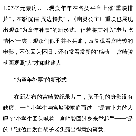
山东
河南
湖北
湖南
1.67亿元票房……观众年年在各类平台上催“重映排
广东
广西
海南
重庆
片”，在影院催“周边特典”，《幽灵公主》重映也展现
四川
贵州
云南
西藏
出观众“为童年补票”的新形式。但若将其列入“老片吃
陕西
甘肃
青海
宁夏
情怀”一类，观众们似乎并不买账，反复观看宫崎骏的
电影，不仅因为怀旧，还有常看常新的“感动”：宫崎骏
新疆
内蒙古
黑龙江
动画观照“人”才如此迷人。
多语种频道
“为童年补票”的新形式
English
Español
Français
عربى
在新发布的宫崎骏纪录片中，孩子们的身影没有
Русский язык
日本語
한국어
缺席。一个小学生与宫崎骏擦肩而过。“是吉卜力的人
Deutsch
Português
吗？”小学生回头喊着。宫崎骏回过身来举起手——“是
的！”这位白发白胡子老头露出得意的笑意。