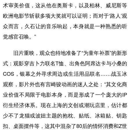
术审美价值，这从他在奥斯卡，以及柏林、威尼斯等
欧洲电影节斩获多项大奖就可以证明；而对于‘路人’观
众而言，久石让的音乐响起，本身就是一种熟悉的听
觉感官召唤。”
旧片重映，观众也特地准备了“为童年补票”的新形
式：观影穿吉卜力联名T恤、出角色阿席达卡与小桑的
COS，银幕之外寻求周边或生活用品联名……战玉冰
观察，影片外也有宫崎骏动画的迷人之处：“其文化商
业价值不局限于电影本身，而是形成了一个庞大的IP
衍生经济体系。现在上海的文创或潮玩店里，估计都
少不了龙猫或波妞主题的抱枕、贴纸、冰箱贴、钥匙
扣、桌面摆件等，这其中混杂了80后的情怀消费和Z世