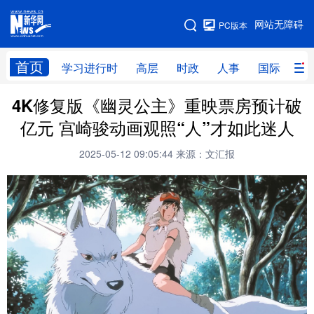
手机版
网站无障碍
PC版本
网站地图
首页
学习进行时
高层
时政
人事
国际
财
4K修复版《幽灵公主》重映票房预计破
学习进行时
高层
时政
人事
亿元 宫崎骏动画观照“人”才如此迷人
国际
财经
网评
港澳
2025-05-12 09:05:44
来源：文汇报
台湾
思客智库
全球连线
教育
科技
科创
量子
体育
文化
书画
健康
军事
访谈
视频
图片
政务
法律
中央文件
金融
汽车
食品
人居
信息化
数字经济