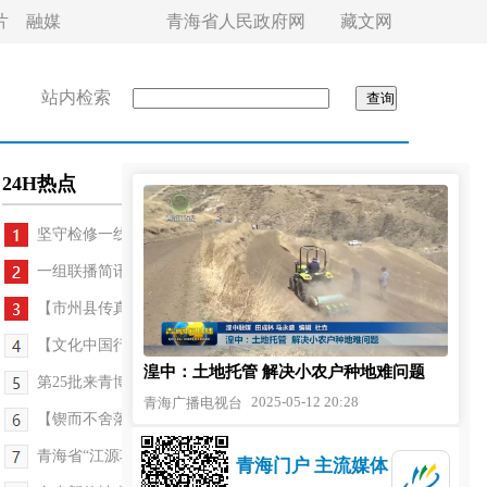
片
融媒
青海省人民政府网
藏文网
站内检索
24H热点
坚守检修一线 展现青春风采
一组联播简讯
【市州县传真】“骑聚海晏·乐在环湖”活动举行 助...
【文化中国行】首届中国新疆民间艺术季优秀节目在...
湟中：土地托管 解决小农户种地难问题
第25批来青博士服务团开展暖心义诊活动
2025-05-12 20:28
青海广播电视台
【锲而不舍落实中央八项规定精神】学懂弄通入脑入...
青海省“江源巧姑”大通护工团体标准发布实施
青海门户 主流媒体