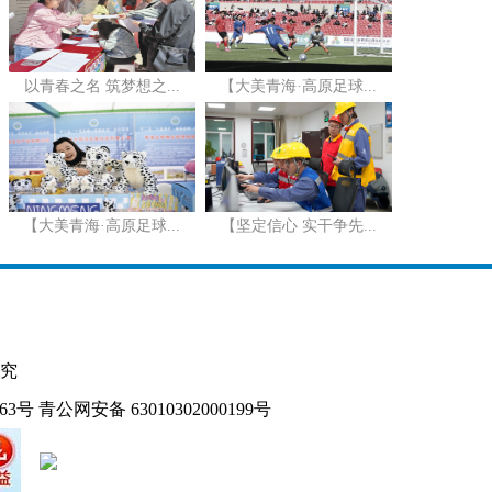
以青春之名 筑梦想之...
【大美青海·高原足球...
【大美青海·高原足球...
【坚定信心 实干争先...
究
163号
青公网安备 63010302000199号