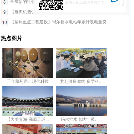
全省新的社会阶层人士主题座谈会召开
长按识别二维码查看全文
【抢抓机遇促发展·青海在行动】茶卡：以景镇融合助...
【聚焦重点工程建设】玛尔挡水电站年累计发电量突...
热点图片
千年藏药遇上现代科技
共赴健康邀约 多学科...
【大美青海·高原足球...
玛尔挡水电站年累计...