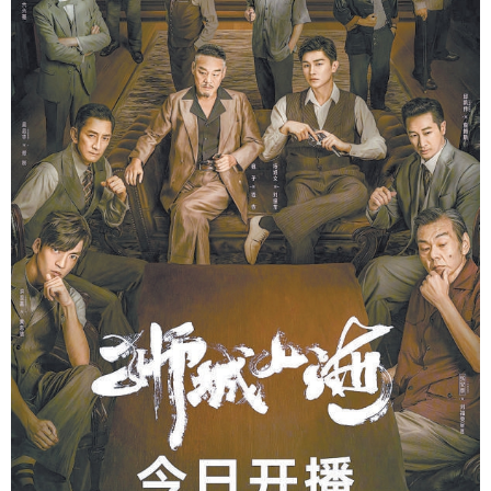
学术中国
乡村振兴
银龄
溯源中国
城市
旅游
能源
会展
彩票
娱乐
时尚
悦读
公益
一带一路
亚太网
上市公司
文化产业
地方频道
北京
天津
河北
山西
辽宁
吉林
上海
江苏
浙江
安徽
福建
江西