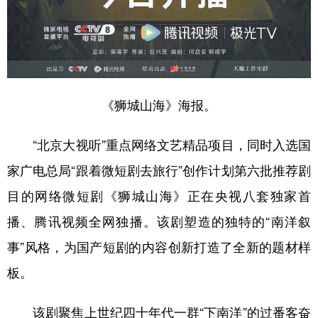
山东
河南
湖北
湖南
广东
广西
海南
重庆
四川
贵州
云南
西藏
陕西
甘肃
青海
宁夏
《狮城山海》海报。
新疆
内蒙古
黑龙江
“北京大视听”重点网络文艺精品项目，同时入选国
家广电总局“跟着微短剧去旅行”创作计划第六批推荐剧
多语种频道
目的网络微短剧《狮城山海》正在央视八套独家首
English
Español
Français
عربى
播、腾讯视频全网独播。该剧塑造的独特的“南洋叙
Русский язык
日本語
한국어
事”风格，为国产短剧的内容创新打造了全新的题材样
Deutsch
Português
板。
该剧聚焦上世纪四十年代一群“下南洋”的过番客奋