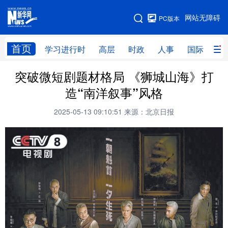
手机版
网站无障碍
PC版本
网站地图
首页
学习进行时
高层
时政
人事
国际
财
突破微短剧题材格局 《狮城山海》打
学习进行时
高层
时政
人事
造“南洋叙事”风格
国际
财经
网评
港澳
2025-05-13 09:10:51
来源：北京日报
台湾
思客智库
全球连线
教育
科技
科创
量子
体育
文化
书画
健康
军事
访谈
视频
图片
政务
法律
中央文件
金融
汽车
食品
人居
信息化
数字经济