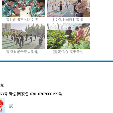
青甘两省三县区文博...
【文化中国行】青海...
青海省老干部大学趣...
【坚定信心 实干争先...
究
163号
青公网安备 63010302000199号