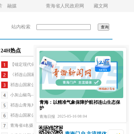
片
融媒
青海省人民政府网
藏文网
站内检索
24H热点
【锚定现代化 改革再深化】“鸟导”带客“追鸟...
《祁连山国家公园青海片区生态气象公报（2024年）...
祁连山国家公园初步建成气象监测一张网
小灰山椒鸟——青海鸟类又添新成员
青海：以精准气象保障护航祁连山生态保
祁连山青海片区七年生态焕新
护
祁连山国家公园候选区青海片区：生态管护员的蜕变...
2025-05-16 08:04
青海日报
青海省4名摄影师闯进国际顶级摄影大赛半决赛
青海门户 主流媒体