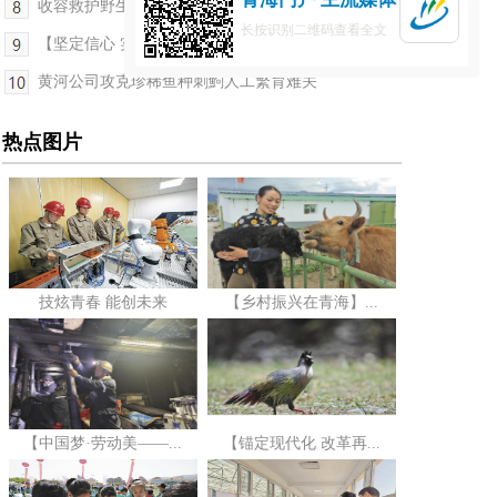
收容救护野生动物2000多只 探访青海野生动物的“救...
长按识别二维码查看全文
【坚定信心 实干争先】青海开展规范涉企生态环境行...
黄河公司攻克珍稀鱼种刺鮈人工繁育难关
热点图片
技炫青春 能创未来
【乡村振兴在青海】...
【中国梦·劳动美——...
【锚定现代化 改革再...