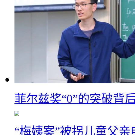
菲尔兹奖“0”的突破背
“梅姨案”被拐儿童父