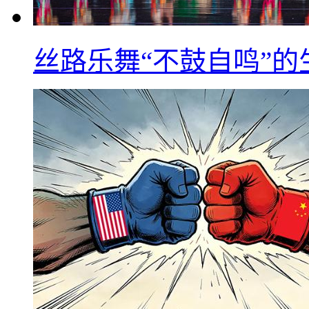
丝路乐舞“不鼓自鸣”