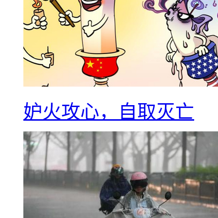
妒火攻心，自取灭亡