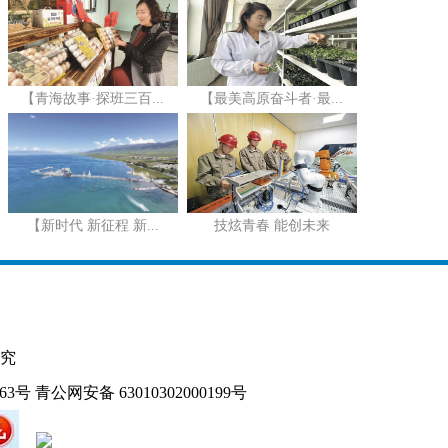
【青海故事·探班三百...
【最美高原奋斗者·最...
【新时代 新征程 新...
技炫青春 能创未来
究
163号
青公网安备 63010302000199号