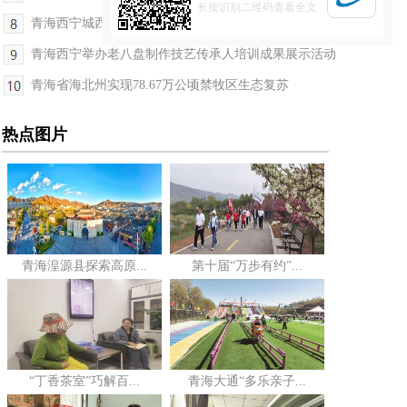
长按识别二维码查看全文
青海西宁城西区：多举措推进各族残疾人互嵌式居住
青海西宁举办老八盘制作技艺传承人培训成果展示活动
青海省海北州实现78.67万公顷禁牧区生态复苏
热点图片
青海湟源县探索高原...
第十届“万步有约”...
“丁香茶室”巧解百...
青海大通“多乐亲子...