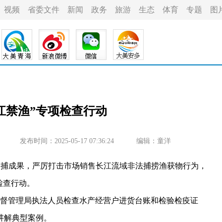
视频
省委文件
新闻
政务
旅游
生态
体育
专题
图
江禁渔”专项检查行动
发布时间：2025-05-17 07:36:24
编辑：童洋
捕成果，严厉打击市场销售长江流域非法捕捞渔获物行为，
检查行动。
督管理局执法人员检查水产经营户进货台账和检验检疫证
讲解典型案例。