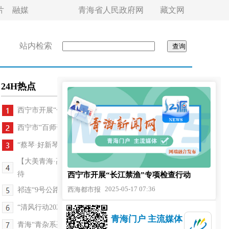
片
融媒
青海省人民政府网
藏文网
站内检索
24H热点
西宁市开展“长江禁渔”专项检查行动
西宁市“百师千徒 薪火相传”活动启动
“蔡琴·好新琴”世界巡回演唱会6月28日在西宁举办
【大美青海·高原足球】首轮比赛打响 这些看点值得期
待
西宁市开展“长江禁渔”专项检查行动
2025-05-17 07:36
西海都市报
祁连“9号公路”的出圈和破局
“清风行动2025”查办野生动植物行政案件11起
青海门户 主流媒体
青海“青杂系列”油菜杂交种首次出口蒙古国