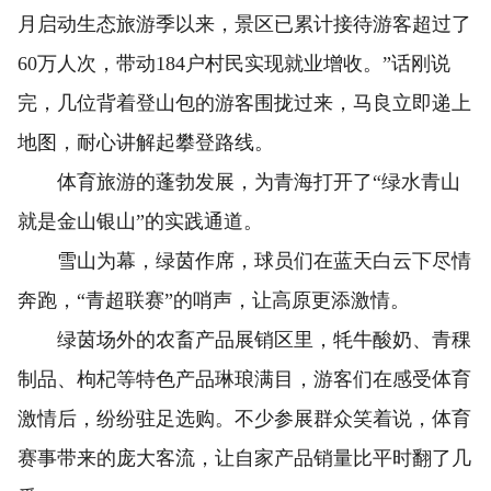
月启动生态旅游季以来，景区已累计接待游客超过了
60万人次，带动184户村民实现就业增收。”话刚说
完，几位背着登山包的游客围拢过来，马良立即递上
地图，耐心讲解起攀登路线。
体育旅游的蓬勃发展，为青海打开了“绿水青山
就是金山银山”的实践通道。
雪山为幕，绿茵作席，球员们在蓝天白云下尽情
奔跑，“青超联赛”的哨声，让高原更添激情。
绿茵场外的农畜产品展销区里，牦牛酸奶、青稞
制品、枸杞等特色产品琳琅满目，游客们在感受体育
激情后，纷纷驻足选购。不少参展群众笑着说，体育
赛事带来的庞大客流，让自家产品销量比平时翻了几