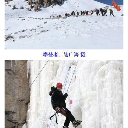
攀登者。陆广涛 摄