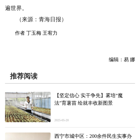
遍世界。
（来源：青海日报）
作者 丁玉梅 王宥力
编辑：易 娜
推荐阅读
【坚定信心 实干争先】雾培“魔
法”育薯苗 绘就丰收新图景
2025-05-20
西宁市城中区：200余件民生实事办