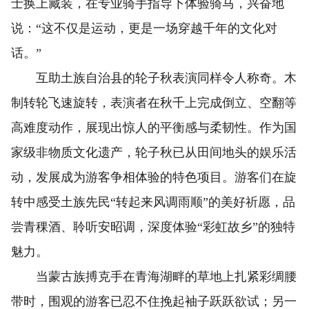
士换上藏装，在专业骑手指导下体验骑马，兴奋地
说：“这不仅是运动，更是一场穿越千年的文化对
话。”
互助土族自治县的轮子秋表演同样令人称奇。木
制转轮飞速旋转，表演者在秋千上完成倒立、空翻等
高难度动作，展现出惊人的平衡感与柔韧性。作为国
家级非物质文化遗产，轮子秋已从田间地头的娱乐活
动，发展成为游客争相体验的特色项目。游客们在旋
转中感受土族先民“转起来风调雨顺”的美好祈愿，品
尝青稞酒、聆听安昭调，深度体验“彩虹故乡”的独特
魅力。
当蒙古族搏克手在青海湖畔的草地上扎紧彩绸腰
带时，围观的游客已忍不住挽起袖子跃跃欲试；另一