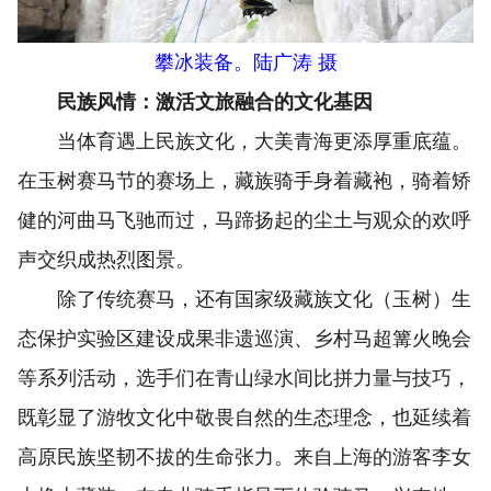
攀冰装备。陆广涛 摄
民族风情：激活文旅融合的文化基因
当体育遇上民族文化，大美青海更添厚重底蕴。
在玉树赛马节的赛场上，藏族骑手身着藏袍，骑着矫
健的河曲马飞驰而过，马蹄扬起的尘土与观众的欢呼
声交织成热烈图景。
除了传统赛马，还有国家级藏族文化（玉树）生
态保护实验区建设成果非遗巡演、乡村马超篝火晚会
等系列活动，选手们在青山绿水间比拼力量与技巧，
既彰显了游牧文化中敬畏自然的生态理念，也延续着
高原民族坚韧不拔的生命张力。来自上海的游客李女