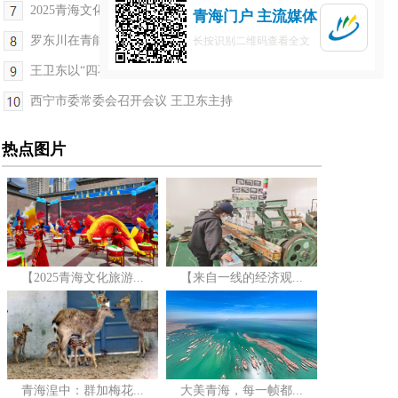
2025青海文化旅游节开幕 罗东川致辞并宣布开幕
青海门户 主流媒体
罗东川在青能集团调研座谈时强调 以学习教育实际成...
长按识别二维码查看全文
王卫东以“四不两直”方式巡河并督导河湖长制落实...
西宁市委常委会召开会议 王卫东主持
热点图片
【2025青海文化旅游...
【来自一线的经济观...
青海湟中：群加梅花...
大美青海，每一帧都...