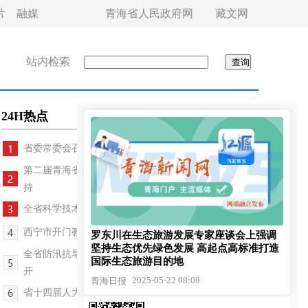
片
融媒
青海省人民政府网
藏文网
站内检索
24H热点
省委常委会召开会议 吴晓军主持
第二届青海省旅游发展大会召开 吴晓军讲话 罗东川主
持
全省科学技术奖励大会召开 吴晓军出席 罗东川讲话
西宁市开门教育和社会监督工作座谈会召开 王卫东讲...
罗东川在生态旅游发展专家座谈会上强调
坚持生态优先绿色发展 高起点高标准打造
全省防汛抗旱暨防灾避险人员转移工作交流视频会议召
国际生态旅游目的地
开
2025-05-22 08:08
青海日报
省十四届人大常委会第十五次会议举行 吴晓军主持第...