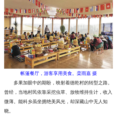
帐篷餐厅，游客享用美食。栾雨嘉 摄
多果加眼中的期盼，映射着德乾村的转型之路。
曾经，当地村民依靠采挖虫草、放牧维持生计，收入
微薄。能科乡虽坐拥绝美风光，却深藏山中无人知
晓。