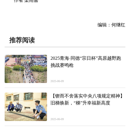
作者 栾雨嘉
编辑：何继红
推荐阅读
2025青海·同德“宗日杯”高原越野跑
挑战赛鸣枪
2025-06-09
【锲而不舍落实中央八项规定精神】
旧梯焕新，“梯”升幸福新高度
2025-06-09