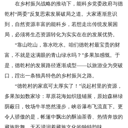
在乡村振兴战略的推动下，能科乡党委政府与德
乾村“两委”反复思索发展破局之道。大家逐渐意识
到，自然资源丰富的能科乡，若想走出传统发展困
局，必须将生态资源转化为实实在在的发展优势。
“靠山吃山，靠水吃水。咱们德乾村最宝贵的财
富，不就是这满眼的青山绿水吗？”多果加感慨。于
是，德乾村的发展路径逐渐成型——以旅游业为突破
口，蹚出一条独具特色的乡村振兴之路。
“德乾村的家底可太厚实了！”说起村里的资源，
多果加如数家珍：草原花海如织毯铺展，原始森林绿
荫蔽日，牧场牛羊悠然漫步，峡谷瀑布飞流直下。更
令人骄傲的是，帐篷中飘出的酥油茶香、热情奔放的
藏族歌舞，无不浸润着藏族文化的独特韵味。