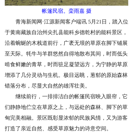
帐篷民宿。栾雨嘉 摄
青海新闻网·江源新闻客户端讯 5月21日，踏入位
于黄南藏族自治州尖扎县能科乡德乾村的能科景区，
沿着蜿蜒的木栈道前行，广袤无垠的草原在脚下铺展
至天际。牦牛与羊群悠然自得地散布其间，时而低头
啃食鲜嫩的青草，时而驻足凝望远方，为宁静的草原
增添了几分灵动与生机。极目远眺，葱郁的原始森林
错落分布，尽显大自然的雄浑壮美。
继续前行，一排排洁白的帐篷民宿映入眼帘，它
们静静地伫立在草原之上，与远处的森林、脚下的草
甸完美相融。景区既彰显浓郁的民族风情，又为游客
打造了亲近自然、感受草原魅力的诗意空间。