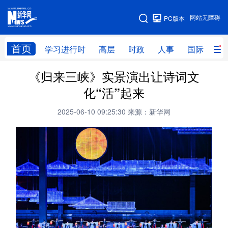
手机版
网站无障碍
PC版本
网站地图
首页
学习进行时
高层
时政
人事
国际
财
《归来三峡》实景演出让诗词文
学习进行时
高层
时政
人事
化“活”起来
国际
财经
网评
港澳
2025-06-10 09:25:30
来源：新华网
台湾
思客智库
全球连线
教育
科技
科创
量子
体育
文化
书画
健康
军事
访谈
视频
图片
政务
法律
中央文件
金融
汽车
食品
人居
信息化
数字经济