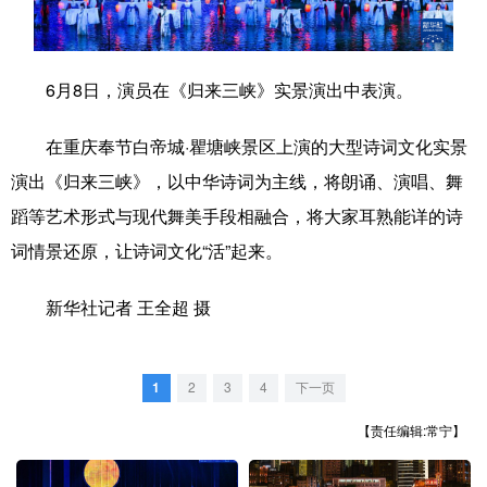
学术中国
乡村振兴
银龄
溯源中国
城市
旅游
能源
会展
6月8日，演员在《归来三峡》实景演出中表演。
彩票
娱乐
时尚
悦读
在重庆奉节白帝城·瞿塘峡景区上演的大型诗词文化实景
公益
一带一路
亚太网
上市公司
演出《归来三峡》，以中华诗词为主线，将朗诵、演唱、舞
蹈等艺术形式与现代舞美手段相融合，将大家耳熟能详的诗
文化产业
词情景还原，让诗词文化“活”起来。
地方频道
新华社记者 王全超 摄
北京
天津
河北
山西
1
2
3
4
下一页
辽宁
吉林
上海
江苏
【责任编辑:常宁】
浙江
安徽
福建
江西