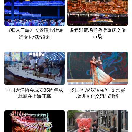
山东
河南
湖北
湖南
广东
广西
海南
重庆
四川
贵州
云南
西藏
《归来三峡》实景演出让诗
多元消费场景激活重庆文旅
市场
词文化“活”起来
陕西
甘肃
青海
宁夏
新疆
内蒙古
黑龙江
多语种频道
English
Español
Français
عربى
中国大洋协会成立35周年成
多国举办“汉语桥”中文比赛
就展在上海开幕
增进文化交流与理解
Русский язык
日本語
한국어
Deutsch
Português