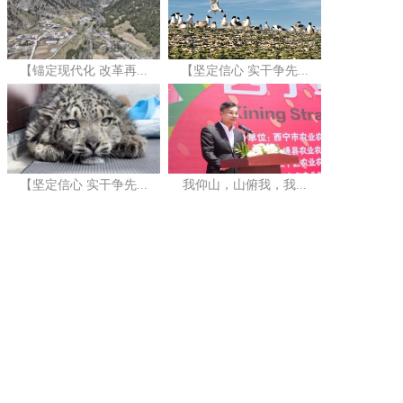
【锚定现代化 改革再...
【坚定信心 实干争先...
【坚定信心 实干争先...
我仰山，山俯我，我...