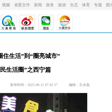
视频
省委文件
新闻
政务
旅游
生态
体育
专题
图
圈住生活”到“圈亮城市”
便民生活圈”之西宁篇
发布时间：2025-06-11 07:42:37
编辑：孔令磊