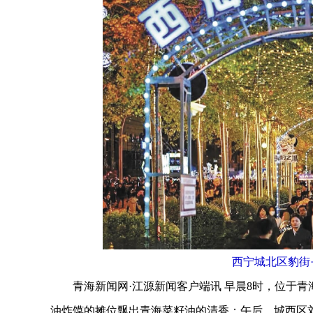
西宁城北区豹街
青海新闻网·江源新闻客户端讯 早晨8时，位于青
油炸馍的摊位飘出青海菜籽油的清香；午后，城西区