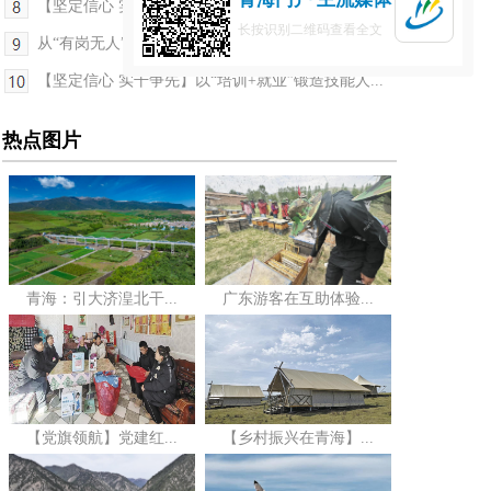
【坚定信心 实干争先】织好“保护网” 筑牢“万家...
长按识别二维码查看全文
从“有岗无人”到“才尽其用”！青海如何破局
【坚定信心 实干争先】以“培训+就业”锻造技能人...
热点图片
青海：引大济湟北干...
广东游客在互助体验...
【党旗领航】党建红...
【乡村振兴在青海】...