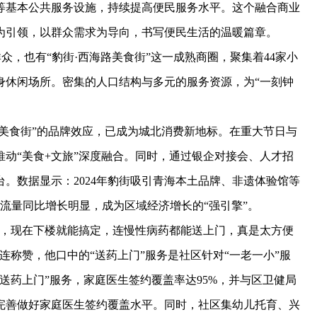
等基本公共服务设施，持续提高便民服务水平。这个融合商业
为引领，以群众需求为导向，书写便民生活的温暖篇章。
众，也有“豹街·西海路美食街”这一成熟商圈，聚集着44家小
健身休闲场所。密集的人口结构与多元的服务资源，为“一刻钟
美食街”的品牌效应，已成为城北消费新地标。在重大节日与
动“美食+文旅”深度融合。同时，通过银企对接会、人才招
。数据显示：2024年豹街吸引青海本土品牌、非遗体验馆等
客流量同比增长明显，成为区域经济增长的“强引擎”。
，现在下楼就能搞定，连慢性病药都能送上门，真是太方便
连称赞，他口中的“送药上门”服务是社区针对“一老一小”服
送药上门”服务，家庭医生签约覆盖率达95%，并与区卫健局
完善做好家庭医生签约覆盖水平。同时，社区集幼儿托育、兴