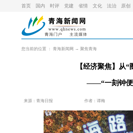
首页
国内
时评
党建
省情
文化
法治
原创
您当前的位置 ：
青海新闻网
→
聚焦青海
【经济聚焦】从“
——“一刻钟
来源：青海日报
作者：
谭梅