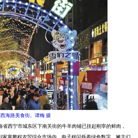
·西海路美食街。谭梅 摄
海省西宁市城东区下南关街的牛羊肉铺已挂起刚宰的鲜肉，
刘家寨鹏程农贸综合市场内，电子秤闪烁着绿色数字，摊主们