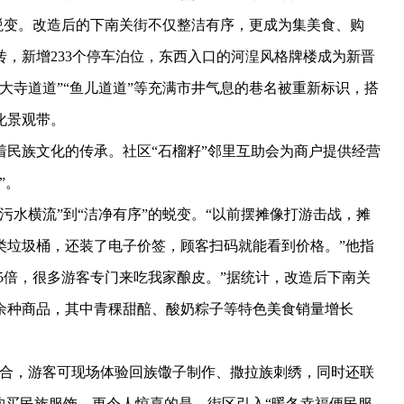
的蜕变。改造后的下南关街不仅整洁有序，更成为集美食、购
，新增233个停车泊位，东西入口的河湟风格牌楼成为新晋
大寺道道”“鱼儿道道”等充满市井气息的巷名被重新标识，搭
化景观带。
族文化的传承。社区“石榴籽”邻里互助会为商户提供经营
”。
水横流”到“洁净有序”的蜕变。“以前摆摊像打游击战，摊
类垃圾桶，还装了电子价签，顾客扫码就能看到价格。”他指
-5倍，很多游客专门来吃我家酿皮。”据统计，改造后下南关
000余种商品，其中青稞甜醅、酸奶粽子等特色美食销量增长
合，游客可现场体验回族馓子制作、撒拉族刺绣，同时还联
购买民族服饰。更令人惊喜的是，街区引入“暖冬幸福便民服