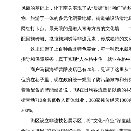
风貌的基础上，让下南关实现了从“后街”到“网红”
物、旅游于一体的多元化消费地标。街道铺设防滑地砖
网红打卡点。最亮眼的是融入青海方言的文化墙——“
配回族砖雕、撒拉族刺绣等非遗元素，形成独特的文
这里汇聚了上百种西北特色美食，每一种都承载着民
指导和保障服务，真正实现“人在格中住，就业在格中
商户马福海经营酿皮店已有20年，见证了这里从“污
位挤在巷子里，现在政府统一规划了防污染摊布和分
着新配备的智能设备说，“现在日均客流量是以前的4
街带动710余名低收入群体就业，363家摊位经营1
300%。
街区设立非遗技艺展示区，将“文化+商业”深度融
合社区推出“消费返积分”活动，积分可兑换物业费或