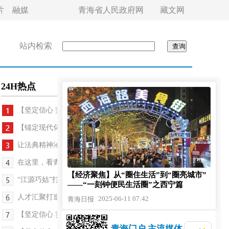
片
融媒
青海省人民政府网
藏文网
站内检索
24H热点
【坚定信心 实干争先】人社服务“零距离” 万...
【锚定现代化 改革再深化】守护祁连山——青海改革...
让法典精神沁润千家万户——青海省开展第五个“民...
在这里，看青海！——2025年六五环境日青海主场活...
【经济聚焦】从“圈住生活”到“圈亮城市”
“江源巧姑”打造高原护工人才新标杆——“凤栖夏...
——“一刻钟便民生活圈”之西宁篇
人才汇聚打造中医药发展新高地——“凤栖夏都 聚宁...
2025-06-11 07:42
青海日报
【坚定信心 实干争先】用有温度的保障体系诠释“民...
青海门户 主流媒体