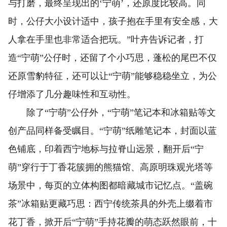
与打磨，最终呈现出的‘宁萌’，还原度比较高。同
时，公仔大小设计适中，孩子抱在手里有安全感，大
人拿在手里也非常适合把玩。”叶卉告诉记者，打
造“宁萌”公仔时，还留了个小巧思，蓬松的尾巴不仅
还原雪豹特征，还可以让“宁萌”能够稳稳坐立，为公
仔增添了几分趣味性和互动性。
除了“宁萌”公仔外，“宁萌”笔记本和冰箱贴等文
创产品同样备受瞩目。“宁萌”纸雕笔记本，封面以蓝
色铺底，印着西宁地标与拉脊山远景，翻开后“宁
萌”穿行于丁香花簇拥的熊猫馆、高原明珠观光塔等
场景中，每页的立体构图都暗藏城市记忆点。“盖碗
茶”冰箱贴更藏巧思：西宁传统茶具的外壳上缀着市
花丁香，掀开后“宁萌”手持花瓣的萌态跃然眼前，十