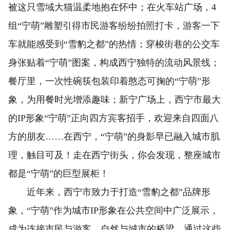
被这只雪域大猫温柔地抱在怀中；在火车站广场，4
组“宁萌”雕塑引得市民游客纷纷拍照打卡，游客一下
车就能感受到“雪豹之都”的热情；穿梭街巷的公交车
身张贴着“宁萌”图案，构成西宁独特的流动风景线；
餐厅里，一次性碗筷包装印着憨态可掬的“宁萌”形
象，为用餐时光增添趣味；新宁广场上，西宁市最大
的IP形象“宁萌”正向四方宾客招手，欢迎来自四面八
方的朋友……在西宁，“宁萌”的身影早已融入城市肌
理，触目可及！走在西宁街头，你会发现，整座城市
都是“宁萌”的巨型展柜！
近年来，西宁市致力于打造“雪豹之都”品牌形
象，“宁萌”作为城市IP形象在公共空间中广泛展示，
成为连接市民与游客、自然与城市的桥梁。通过这些