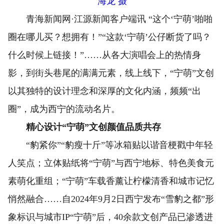
海龙 摄
青海新闻网·江源新闻客户端讯 “这个‘宁萌’啪啪
圈在哪儿买？想拥有！”“这款‘宁萌’公仔断货了吗？
什么时候上链接！”……从各大演唱会上的热情身
影，到街头巷尾的满满元素，线上线下，“宁萌”文创
以其独特的设计理念和深厚的文化内涵，频频“出
圈”，成为西宁的流动名片。
精心设计“宁萌”文创颜值品质共存
“豹紧你”“豹瘦十斤”等冰箱贴以谐音梗戳中年轻
人笑点；立体贴纸将“宁萌”与西宁地标、特色美食元
素萌化重组；“宁萌”车载香薰让柠檬清香和城市记忆
悄然融合……自2024年9月2日西宁发布“雪豹之都”形
象标识与城市IP“宁萌”后，40余款文创产品已渗透进