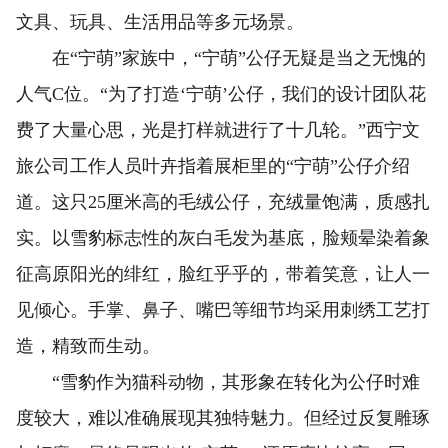
文具、玩具、生活用品等多元场景。
在“宁萌”家族中，“宁萌”公仔无疑是当之无愧的
人气C位。“为了打造‘宁萌’公仔，我们的设计团队花
费了大量心思，光是打样就进行了十几轮。”西宁文
旅公司工作人员叶卉指着展柜里的“宁萌”公仔介绍
道。这只25厘米高的毛绒公仔，充绒量饱满，质感扎
实。以雪豹标志性的灰白毛发为基底，脸颊晕染着象
征高原阳光的绯红，脸红乎乎的，带着笑意，让人一
见倾心。手掌、鼻子、嘴巴等细节均采用刺绣工艺打
造，精致而生动。
“雪豹作为猫科动物，其形象在转化为公仔时难
度较大，难以准确展现其独特魅力。但经过反复雕琢