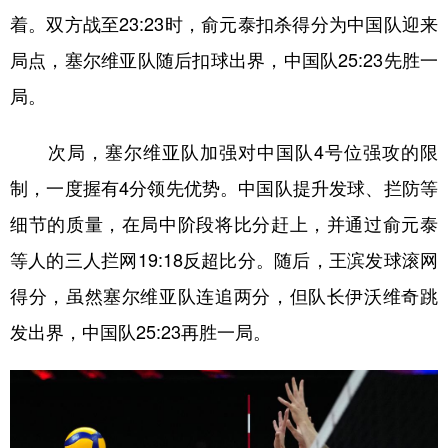
山东
河南
湖北
湖南
着。双方战至23:23时，俞元泰扣杀得分为中国队迎来
广东
广西
海南
重庆
局点，塞尔维亚队随后扣球出界，中国队25:23先胜一
四川
贵州
云南
西藏
局。
陕西
甘肃
青海
宁夏
次局，塞尔维亚队加强对中国队4号位强攻的限
新疆
内蒙古
黑龙江
制，一度握有4分领先优势。中国队提升发球、拦防等
细节的质量，在局中阶段将比分赶上，并通过俞元泰
多语种频道
等人的三人拦网19:18反超比分。随后，王滨发球滚网
English
Español
Français
عربى
得分，虽然塞尔维亚队连追两分，但队长伊沃维奇跳
发出界，中国队25:23再胜一局。
Русский язык
日本語
한국어
Deutsch
Português