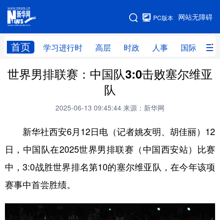
手机版
网站无障碍
PC版本
网站地图
首页
学习进行时
高层
时政
人事
国际
财
世界男排联赛：中国队3:0击败塞尔维亚
学习进行时
高层
时政
人事
队
国际
财经
网评
港澳
2025-06-13 09:45:44
来源：新华网
台湾
思客智库
全球连线
教育
新华社西安6月12日电（记者姚友明、胡佳丽）12
科技
科创
量子
体育
日，中国队在2025世界男排联赛（中国西安站）比赛
文化
书画
健康
军事
中，3:0战胜世界排名第10的塞尔维亚队，在今年该项
访谈
视频
图片
政务
赛事中首尝胜绩。
法律
中央文件
金融
汽车
食品
人居
信息化
数字经济