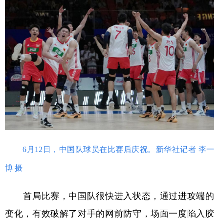
学术中国
乡村振兴
银龄
溯源中国
城市
旅游
能源
会展
彩票
娱乐
时尚
悦读
公益
一带一路
亚太网
上市公司
文化产业
地方频道
6月12日，中国队球员在比赛后庆祝。新华社记者 李一
北京
天津
河北
山西
博 摄
辽宁
吉林
上海
江苏
首局比赛，中国队很快进入状态，通过进攻端的
浙江
安徽
福建
江西
变化，有效破解了对手的网前防守，场面一度陷入胶