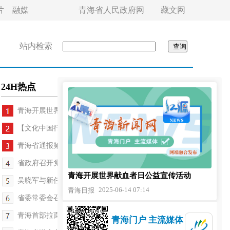
片
融媒
青海省人民政府网
藏文网
站内检索
24H热点
青海开展世界献血者日公益宣传活动
【文化中国行】古今同“脉” 一路向“新”——写在...
青海省通报第三轮中央生态环境保护督察移交问题追...
省政府召开党组会议和常务会议 罗东川主持
青海开展世界献血者日公益宣传活动
吴晓军与新任职省管领导干部集体廉政谈话时强调 践...
2025-06-14 07:14
青海日报
省委常委会召开会议 吴晓军主持
青海首部拉面产业发展条例出台
青海门户 主流媒体