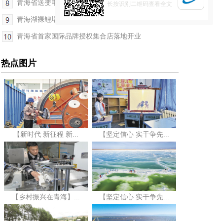
青海省送变电公司?多措并举筑牢安全防线
长按识别二维码查看全文
青海湖裸鲤增殖放流启动 累计放流裸鲤幼苗超2.1亿尾
青海省首家国际品牌授权集合店落地开业
热点图片
【新时代 新征程 新...
【坚定信心 实干争先...
【乡村振兴在青海】...
【坚定信心 实干争先...