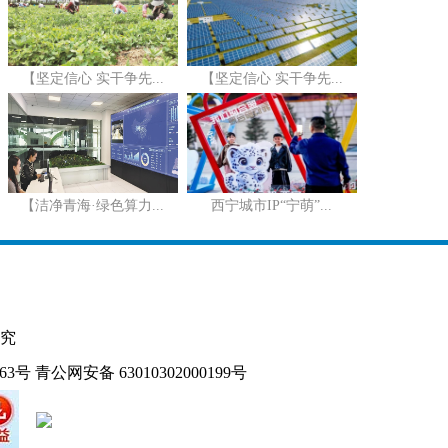
【坚定信心 实干争先...
【坚定信心 实干争先...
【洁净青海·绿色算力...
西宁城市IP“宁萌”...
究
163号
青公网安备 63010302000199号