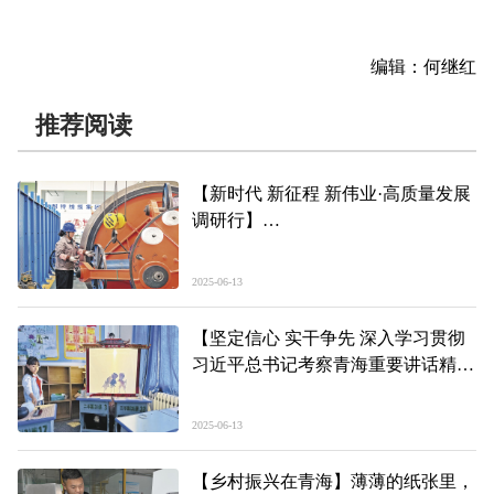
编辑：何继红
推荐阅读
【新时代 新征程 新伟业·高质量发展
调研行】
一根线缆的荣光
——推动青海民营经济高质量发展·
2025-06-13
新视角（六）
【坚定信心 实干争先 深入学习贯彻
习近平总书记考察青海重要讲话精神
感恩·成长】
心怀家国情 恰同学少年
2025-06-13
【乡村振兴在青海】薄薄的纸张里，