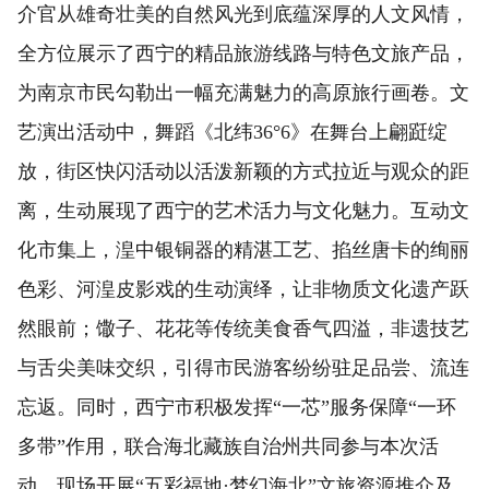
介官从雄奇壮美的自然风光到底蕴深厚的人文风情，
全方位展示了西宁的精品旅游线路与特色文旅产品，
为南京市民勾勒出一幅充满魅力的高原旅行画卷。文
艺演出活动中，舞蹈《北纬36°6》在舞台上翩跹绽
放，街区快闪活动以活泼新颖的方式拉近与观众的距
离，生动展现了西宁的艺术活力与文化魅力。互动文
化市集上，湟中银铜器的精湛工艺、掐丝唐卡的绚丽
色彩、河湟皮影戏的生动演绎，让非物质文化遗产跃
然眼前；馓子、花花等传统美食香气四溢，非遗技艺
与舌尖美味交织，引得市民游客纷纷驻足品尝、流连
忘返。同时，西宁市积极发挥“一芯”服务保障“一环
多带”作用，联合海北藏族自治州共同参与本次活
动。现场开展“五彩福地·梦幻海北”文旅资源推介及