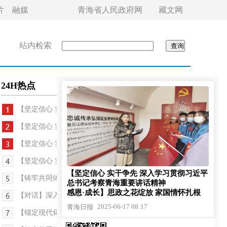
片
融媒
青海省人民政府网
藏文网
站内检索
24H热点
【坚定信心 实干争先 深入学习贯彻习近平总书...
【坚定信心 实干争先 深入学习贯彻习近平总书记考...
【坚定信心 实干争先 深入学习贯彻习近平总书记考...
【坚定信心 实干争先 深入学习贯彻习近平总书记考...
【坚定信心 实干争先 深入学习贯彻习近平
【铸牢共同体 中华一家亲】西宁市城东区：端午民俗...
总书记考察青海重要讲话精神
感恩·成长】思政之花绽放 家国情怀扎根
【对话】深入挖掘典型经验 争创新时代好样板
2025-06-17 08:17
青海日报
【锚定现代化 改革再深化】一件事 一群人 一座城—...