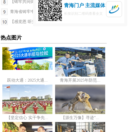
【铸牢共同体 中华一家亲】这场展演活动绘就民族团...
青海门户 主流媒体
青海省铸牢中华民族共同体意识暨创建全国民族团结...
长按识别二维码查看全文
【感党恩 听党话 跟党走·和谐青海行】一颗牛肉丸 ...
热点图片
跃动大通：2025大通...
青海开展2025年防范...
【坚定信心 实干争先...
【源生万像】寻迹“...