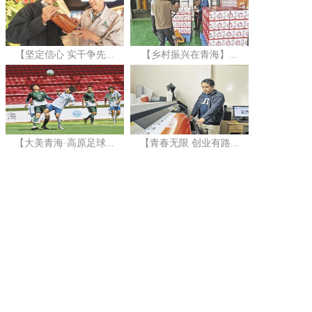
【坚定信心 实干争先...
【乡村振兴在青海】...
【大美青海·高原足球...
【青春无限 创业有路...